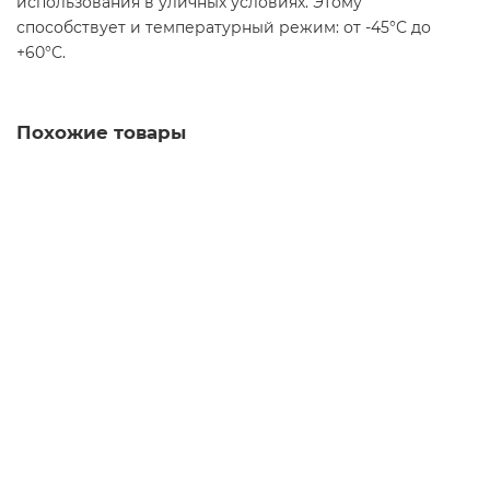
использования в уличных условиях. Этому
способствует и температурный режим: от -45°С до
+60°С.
Похожие товары
Лидер продаж!
Видеокамера Optimus IP-E041.0(3.6)
2 291 ₽
В корзину
Быстрый заказ