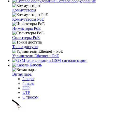
Сетевое оборудование
Коммутаторы
Коммутаторы PoE
Инжекторы PoE
Сплиттеры PoE
Точки доступа
Удлинители Ethernet + PoE
GSM-сигнализации
Кабель
Витая пара
2 пары
4 пары
FTP
UTP
С тросом