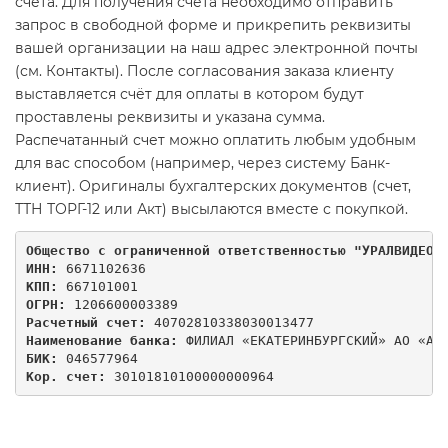
счета. Для получения счета необходимо отправить
запрос в свободной форме и прикрепить реквизиты
вашей организации на наш адрес электронной почты
(см. Контакты). После согласования заказа клиенту
выставляется счёт для оплаты в котором будут
проставлены реквизиты и указана сумма.
Распечатанный счет можно оплатить любым удобным
для вас способом (например, через систему Банк-
клиент). Оригиналы бухгалтерских документов (счет,
ТТН ТОРГ-12 или Акт) высылаются вместе с покупкой.
Общество с ограниченной ответственностью "УРАЛВИДЕОП
ИНН:
 6671102636
КПП: 
667101001
ОГРН:
 1206600003389
Расчетный счет:
 40702810338030013477
Наименование банка: 
ФИЛИАЛ «ЕКАТЕРИНБУРГСКИЙ» АО «АЛ
БИК:
 046577964
Кор. счет:
 30101810100000000964