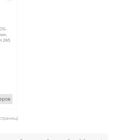
DS-
ых,
H.265
еров
 страниц)