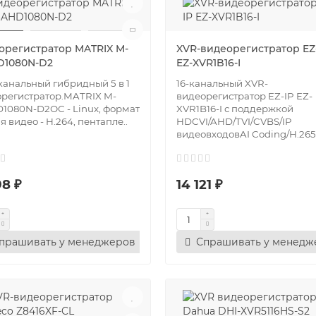
орегистратор MATRIX M-
XVR-видеорегистратор EZ
D1080N-D2
EZ-XVR1B16-I
 канальный гибридный 5 в 1
16-канальный XVR-
регистратор.MATRIX M-
видеорегистратор EZ-IP EZ-
1080N-D2ОС - Linux, формат
XVR1B16-I с поддержкой
я видео - H.264, пентапле..
HDCVI/AHD/TVI/CVBS/IP
видеовходовAI Coding/H.265+
98 ₽
14 121 ₽
прашивать у менеджеров
Спрашивать у менедж