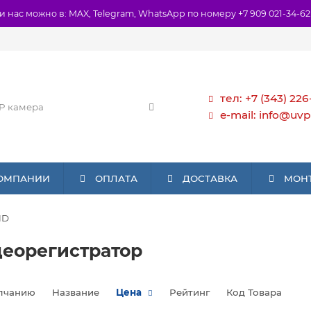
и нас можно в: MAX, Telegram, WhatsApp по номеру +7 909 021-34-62
тел: +7 (343) 226
e-mail: info@uvp
КОМПАНИИ
ОПЛАТА
ДОСТАВКА
МОН
HD
деорегистратор
лчанию
Название
Цена
Рейтинг
Код Товара