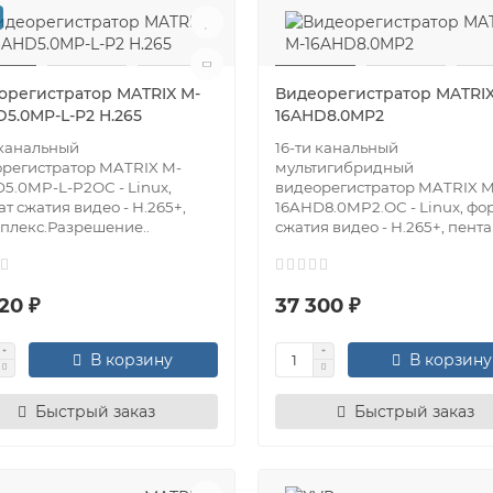
орегистратор MATRIX M-
Видеорегистратор MATRIX
D5.0MP-L-P2 H.265
16AHD8.0MP2
 канальный
16-ти канальный
регистратор MATRIX M-
мультигибридный
5.0MP-L-P2ОС - Linux,
видеорегистратор MATRIX M
т сжатия видео - H.265+,
16AHD8.0MP2.ОС - Linux, фо
плекс.Разрешение..
сжатия видео - H.265+, пента
20 ₽
37 300 ₽
В корзину
В корзину
Быстрый заказ
Быстрый заказ