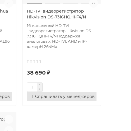
ahua
HD-TVI видеорегистратор
Hikvision DS-7316HQHI-F4/N
16-канальный HD-TVI
й
-видеорегистратор Hikvision DS-
7316HQHI-F4/NПоддержка
AL96
аналоговых, HD-TVI, AHD и IP-
камерH.264Ма..
38 690 ₽
еров
Спрашивать у менеджеров