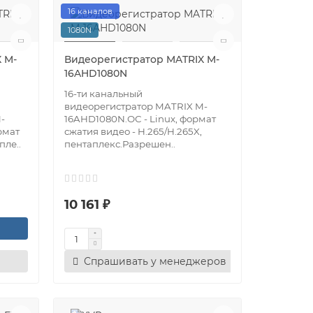
16 каналов
1080N
 M-
Видеорегистратор MATRIX M-
16AHD1080N
16-ти канальный
видеорегистратор MATRIX M-
-
16AHD1080N.ОС - Linux, формат
рмат
сжатия видео - H.265/H.265X,
пле..
пентаплекс.Разрешен..
10 161 ₽
Спрашивать у менеджеров