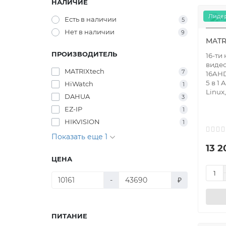
НАЛИЧИЕ
Лидер
Есть в наличии
5
Нет в наличии
9
MATR
ПРОИЗВОДИТЕЛЬ
16-ти
видео
MATRIXtech
7
16AH
5 в 1
HiWatch
1
Linux
DAHUA
3
EZ-IP
1
HIKVISION
1
Показать еще 1
13 2
ЦЕНА
-
₽
ПИТАНИЕ