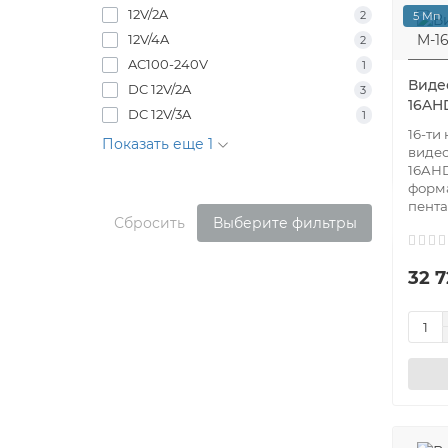
12V/2A
2
5 Мп
12V/4A
2
AC100-240V
1
Виде
DC 12V/2A
3
16AH
DC 12V/3A
1
16-ти
Показать еще 1
видео
16AHD
форма
пента
Сбросить
Выберите фильтры
32 7