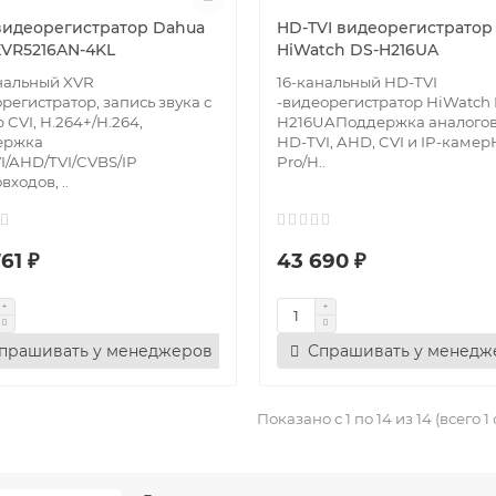
видеорегистратор Dahua
HD-TVI видеорегистратор
XVR5216AN-4KL
HiWatch DS-H216UA
нальный XVR
16-канальный HD-TVI
регистратор, запись звука с
-видеорегистратор HiWatch 
 CVI, H.264+/H.264,
H216UAПоддержка аналогов
ержка
HD-TVI, AHD, CVI и IP-камер
/AHD/TVI/CVBS/IP
Pro/H..
входов, ..
61 ₽
43 690 ₽
прашивать у менеджеров
Спрашивать у менедж
Показано с 1 по 14 из 14 (всего 1