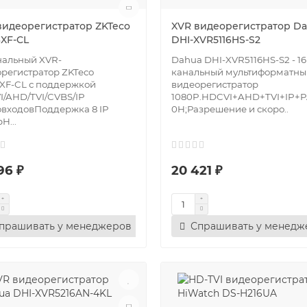
видеорегистратор ZKTeco
XVR видеорегистратор D
6XF-CL
DHI-XVR5116HS-S2
нальный XVR-
Dahua DHI-XVR5116HS-S2 - 16
регистратор ZKTeco
канальный мультиформатны
XF-CL с поддержкой
видеорегистратор
/AHD/TVI/CVBS/IP
1080P.HDCVI+AHD+TVI+IP+P
входовПоддержка 8 IP
0H;Разрешение и скоро..
H...
96 ₽
20 421 ₽
прашивать у менеджеров
Спрашивать у менедж