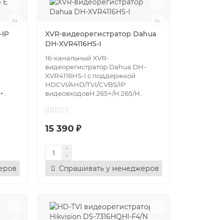
-IP
XVR-видеорегистратор Dahua
DH-XVR4116HS-I
16-канальный XVR-
видеорегистратор Dahua DH-
XVR4116HS-I с поддержкой
HDCVI/AHD/TVI/CVBS/IP
..
видеовходовH.265+/H.265/H..
15 390 ₽
еров
Спрашивать у менеджеров