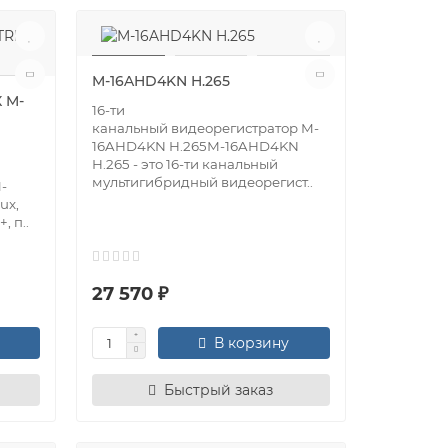
M-16AHD4KN H.265
 M-
16-ти
канальный видеорегистратор M-
16AHD4KN H.265М-16AHD4KN
H.265 - это 16-ти канальный
мультигибридный видеорегист..
-
ux,
, п..
27 570 ₽
В корзину
Быстрый заказ