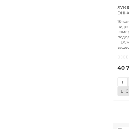
XVR 
DHI-
16-ка
видео
камер
подд
HDCVI
видео
40 7
С