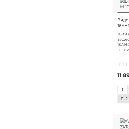
Виде
16AH
16-ти
видео
16AHD
сжати
11 8
С