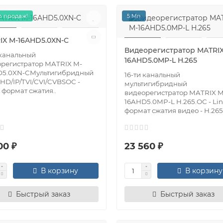
 продаж!
5 Мп
IX M-16AHD5.0XN-C
Видеорегистратор MATRIX
 канальный
16AHD5.0MP-L H.265
регистратор MATRIX M-
D5.0XN-CМультигибридный
16-ти канальный
 AHD/IP/TVI/CVI/CVBSОС -
мультигибридный
, формат сжатия..
видеорегистратор MATRIX M
16AHD5.0MP-L H.265.ОС - Lin
формат сжатия видео - H.265+
00 ₽
23 560 ₽
В корзину
В корзину
Быстрый заказ
Быстрый заказ