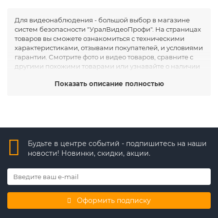
Для видеонаблюдения - большой выбор в магазине
систем безопасности "УралВидеоПрофи". На страницах
товаров вы сможете ознакомиться с техническими
характеристиками, отзывами покупателей, и условиями
гарантии. Смотрите фото и видео товаров, сравните с
другими похожими товарами или узнавайте о наличии
и сроках поставки. Для видеонаблюдения купить в
Показать описание полностью
магазине систем безопасности "УралВидеоПрофи".
Закажите доставку или оформите самовывоз из
магазина. Узнать условия и сроки поставки вы можете
по телефону +7 (343) 226-41-26, или сделав запрос на
почту info@uvp66.ru
Будьте в центре событий - подпишитесь на наши
новости! Новинки, скидки, акции.
Оформить подписку