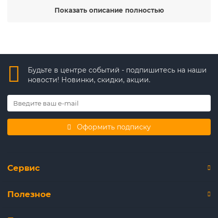
поставки. UTP купить в магазине систем безопасности
Показать описание полностью
"УралВидеоПрофи". Закажите доставку или оформите
самовывоз из магазина. Узнать условия и сроки
поставки вы можете по телефону +7 (343) 226-41-26, или
сделав запрос на почту info@uvp66.ru
Будьте в центре событий - подпишитесь на наши
новости! Новинки, скидки, акции.
Оформить подписку
Сервис
Полезное