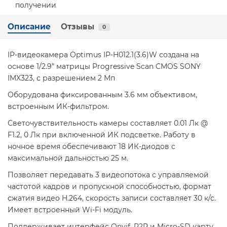
Описание
Отзывы
0
IP-видеокамера Optimus IP-H012.1(3.6)W создана на
основе 1/2.9” матрицы Progressive Scan CMOS SONY
IMX323, с разрешением 2 Мп
Оборудована фиксированным 3.6 мм объективом,
встроенным ИК-фильтром.
Светочувствительность камеры составляет 0.01 Лк @
F1.2, 0 Лк при включенной ИК подсветке. Работу в
ночное время обеспечивают 18 ИК-диодов с
максимальной дальностью 25 м.
Позволяет передавать 3 видеопотока с управляемой
частотой кадров и пропускной способностью, формат
сжатия видео H.264, скорость записи составляет 30 к/с.
Имеет встроенный Wi-Fi модуль.
Поддерживает интерфейс Onvif, P2P и Micro-SD карту