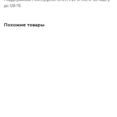
до 128 Гб.
Похожие товары
Видеокамера Optimus IP-E012.1(2.8-12)P_H.265
6 601 ₽
В корзину
Быстрый заказ