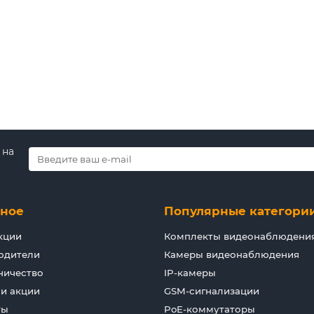
В корзину
Быстрый заказ
 на
зное
Популярные категори
кции
Комплекты видеонаблюдени
одители
Камеры видеонаблюдения
ничество
IP-камеры
 и акции
GSM-сигнализации
ты
PoE-коммутаторы