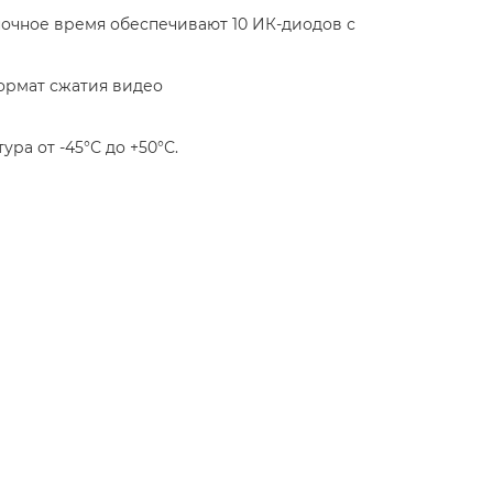
 ночное время обеспечивают 10 ИК-диодов с
формат сжатия видео
ра от -45°С до +50°С.
1 Мп (192..