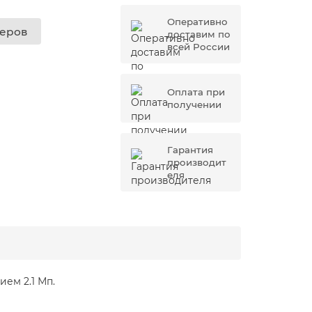
Оперативно
жеров
доставим по
всей России
Оплата при
получении
Гарантия
производит
еля
ием 2.1 Мп.