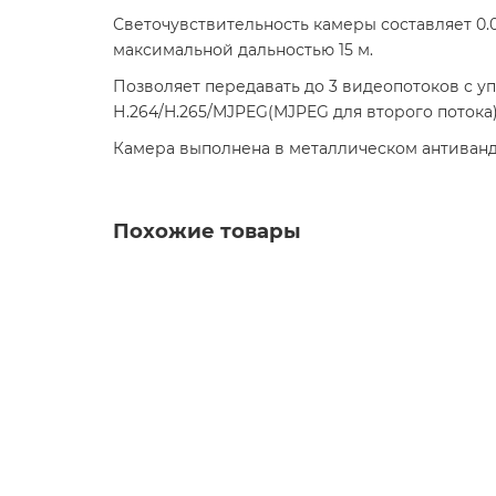
Светочувствительность камеры составляет 0.0
максимальной дальностью 15 м.
Позволяет передавать до 3 видеопотоков с у
Н.264/H.265/MJPEG(MJPEG для второго потока
Камера выполнена в металлическом антивандал
Похожие товары
Видеокамера Optimus IP-P002.1(3.6)D_v.1
Уличная IP-видеокамера IP-P002.1(3.6)D_v.1 созда
7 559 ₽