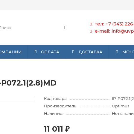
тел: +7 (343) 226
e-mail: info@uvp
КОМПАНИИ
ОПЛАТА
ДОСТАВКА
МОН
P072.1(2.8)MD
Код товара
IP-P072.1(
Производитель
Optimus
Наличие:
Нет в нал
11 011 ₽