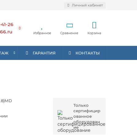
Личный кабинет
-41-26
66.ru
Избранное
Сравнение
Корзина
ТАЖ
ГАРАНТИЯ
КОНТАКТЫ
2.8)MD
Только
сертифицир
ичии
ованное
оборудован
ие