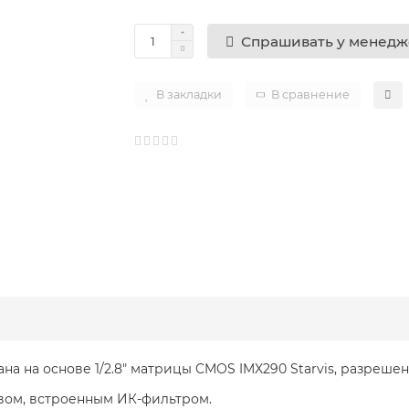
Спрашивать у менед
В закладки
В сравнение
ана на основе 1/2.8" матрицы CMOS IMX290 Starvis, разрешен
вом, встроенным ИК-фильтром.