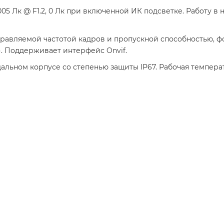
05 Лк @ F1.2, 0 Лк при включенной ИК подсветке. Работу в
правляемой частотой кадров и пропускной способностью, 
). Поддерживает интерфейс Onvif.
ьном корпусе со степенью защиты IP67. Рабочая температу
на на основе 1/2.8" матрицы CMOS IMX307 Starvis, разрешением 2.