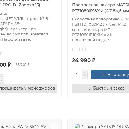
P PRO D (Zoom x25)
Поворотная камера MATRI
PTZ1080IP18XM (4,7-84,6 мм
риал
усаМЕТАЛЛМатрица1/2.8"
Скоростная поворотная 2.0
 STARVIS™
Full HD 1080P 23 к./сек, PTZ
light)Параметры по
сетевая камера MT-
чаниюИмя пользователя:
PTZ1080IP18XM с ИК
 Пароль: задае..
подсветкой.Подде..
24 990 ₽
00 ₽
28 701 ₽
В корзину
прашивать у менеджеров
Быстрый заказ