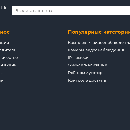
 на
зное
Популярные категори
кции
Комплекты видеонаблюдени
одители
Камеры видеонаблюдения
ничество
IP-камеры
 и акции
GSM-сигнализации
ты
PoE-коммутаторы
ии
Контроль доступа