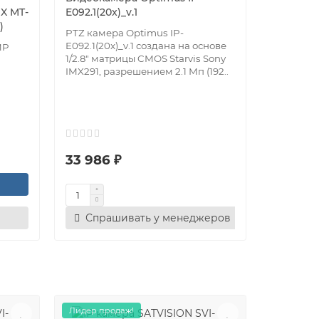
X MT-
E092.1(20x)_v.1
)
PTZ камера Optimus IP-
E092.1(20x)_v.1 создана на основе
MP
1/2.8" матрицы CMOS Starvis Sony
IMX291, разрешением 2.1 Мп (192..
33 986 ₽
Спрашивать у менеджеров
Лидер продаж!