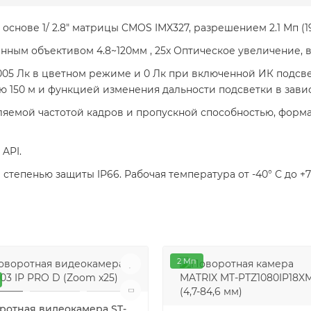
 основе 1/ 2.8" матрицы CMOS IMX327, разрешением 2.1 Мп (1
ым объективом 4.8~120мм , 25x Оптическое увеличение, 
005 Лк в цветном режиме и 0 Лк при включенной ИК подсве
 150 м и функцией изменения дальности подсветки в завис
яемой частотой кадров и пропускной способностью, формат 
API.
тепенью защиты IP66. Рабочая температура от -40° С до +7
2 Мп
ротная видеокамера ST-