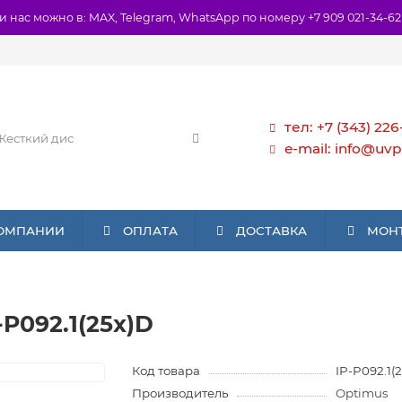
и нас можно в: MAX, Telegram, WhatsApp по номеру +7 909 021-34-62
тел: +7 (343) 226
e-mail: info@uvp
КОМПАНИИ
ОПЛАТА
ДОСТАВКА
МОН
P092.1(25x)D
Код товара
IP-P092.1(
Производитель
Optimus