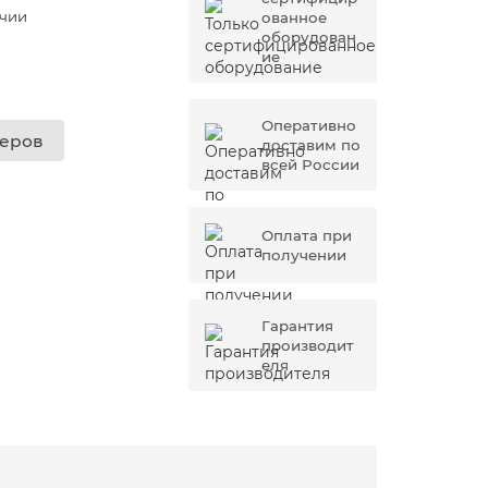
ичии
ованное
оборудован
ие
Оперативно
жеров
доставим по
всей России
Оплата при
получении
Гарантия
производит
еля