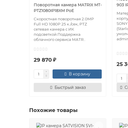
Поворотная камера MATRIX MT-
903 I
PTZ1080IP18XM PoE
Мате
корп
Скоростная поворотная 2.0MP
SONY
Full HD 1080P 25 к./сек, PTZ
(Star
сетевая камера с ИК
умол
подсветкой.Поддержка
admin
облачного сервиса MATR..
29 870 ₽
25 3
В корзину
Быстрый заказ
С
Похожие товары