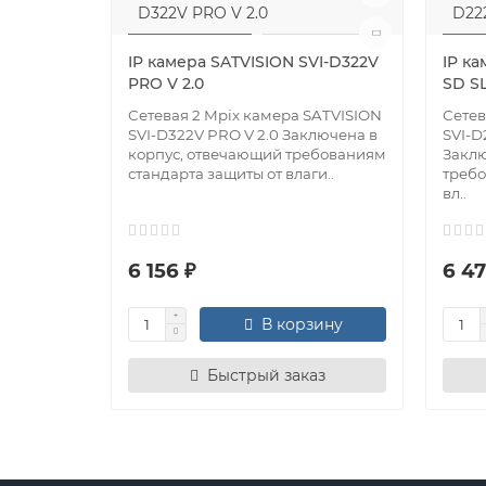
IP камера SATVISION SVI-D322V
IP ка
PRO V 2.0
SD SL
Сетевая 2 Mpix камера SATVISION
Сетев
SVI-D322V PRO V 2.0 Заключена в
SVI-D
корпус, отвечающий требованиям
Заклю
стандарта защиты от влаги..
требо
вл..
6 156 ₽
6 47
В корзину
Быстрый заказ