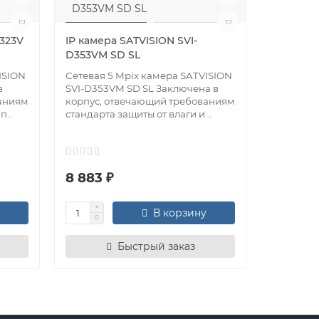
D323V
IP камера SATVISION SVI-
IP камер
D353VM SD SL
PRO
ISION
Сетевая 5 Mpix камера SATVISION
Сетевая 
в
SVI-D353VM SD SL Заключена в
SVI-F252
ваниям
корпус, отвечающий требованиям
отвечающ
п..
стандарта защиты от влаги и ..
8 883 ₽
18 428
В корзину
Быстрый заказ