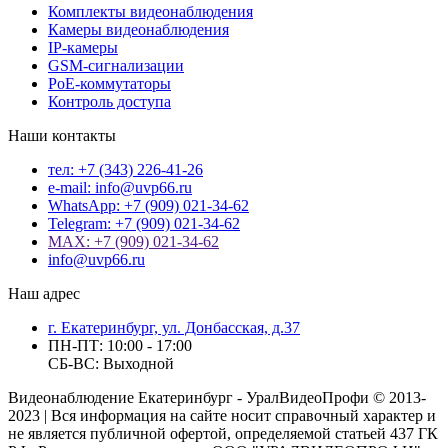
Комплекты видеонаблюдения
Камеры видеонаблюдения
IP-камеры
GSM-сигнализации
PoE-коммутаторы
Контроль доступа
Наши контакты
тел: +7 (343) 226-41-26
e-mail: info@uvp66.ru
WhatsApp: +7 (909) 021-34-62
Telegram: +7 (909) 021-34-62
MAX: +7 (909) 021-34-62
info@uvp66.ru
Наш адрес
г. Екатеринбург, ул. Донбасская, д.37
ПН-ПТ: 10:00 - 17:00
СБ-ВС: Выходной
Видеонаблюдение Екатеринбург - УралВидеоПрофи © 2013-
2023 | Вся информация на сайте носит справочный характер и
не является публичной офертой, определяемой статьей 437 ГК