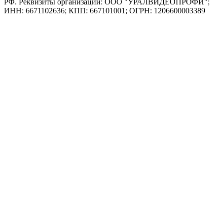
РФ. Реквизиты организации: ООО "УРАЛВИДЕОПРОФИ";
ИНН: 6671102636; КПП: 667101001; ОГРН: 1206600003389