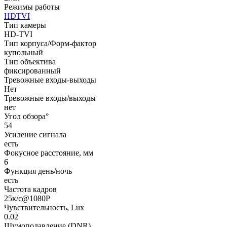
Режимы работы
HDTVI
Тип камеры
HD-TVI
Тип корпуса/Форм-фактор
купольный
Тип объектива
фиксированный
Тревожные входы-выходы
Нет
Тревожные входы/выходы
нет
Угол обзора°
54
Усиление сигнала
есть
Фокусное расстояние, мм
6
Функция день/ночь
есть
Частота кадров
25к/с@1080P
Чувствительность, Lux
0.02
Шумоподавление (DNR)