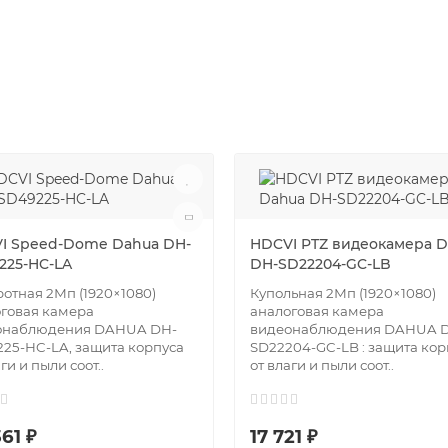
I Speed-Dome Dahua DH-
HDCVI PTZ видеокамера 
225-HC-LA
DH-SD22204-GC-LB
отная 2Мп (1920×1080)
Купольная 2Мп (1920×1080)
говая камера
аналоговая камера
онаблюдения DAHUA DH-
видеонаблюдения DAHUA 
25-HC-LA, защита корпуса
SD22204-GC-LB : защита кор
ги и пыли соот..
от влаги и пыли соот..
61 ₽
17 721 ₽