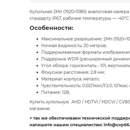
Купольная 2Мп (1920×1080) аналоговая каме
стандарту IP67, рабочие температуры — -40°
Особенности:
Максимальное разрешение: 2Мп (1920×10
Ночная видимость: 20 метров;
Поддерживаемые форматы изображения: 
Поддержка WDR (расширенный динамич
Угол обзора: горизонталь - 101, вертикаль 
Фокусное расстояние: 2.8 мм;
Материал корпуса: металл;
Чувствительность: 0.02Люкс/F2.0, 0Люкс 
Питание: 12В;
Купить купольную AHD / HDTVI / HDCVI / C
магазине.
+ так же обеспечиваем технической поддержк
напишите нашим специалистам: info@uvp66.