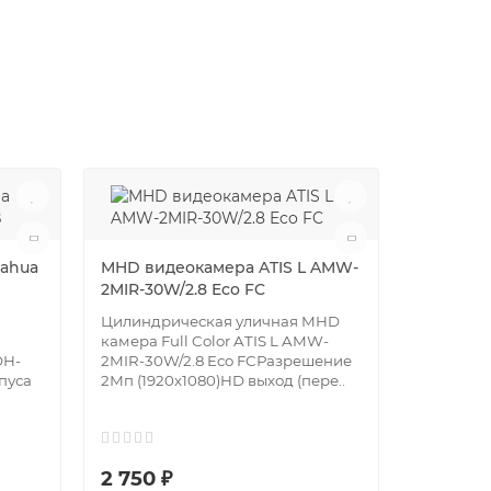
Отличный
Dahua
MHD видеокамера ATIS L AMW-
MHD вид
2MIR-30W/2.8 Eco FC
AMVD-2M
Цилиндрическая уличная MHD
Купольна
камера Full Color ATIS L AMW-
Full Colo
DH-
2MIR-30W/2.8 Eco FCРазрешение
30W/2.8 
пуса
2Мп (1920х1080)HD выход (пере..
(переклю
кабеле,..
2 750 ₽
2 690 