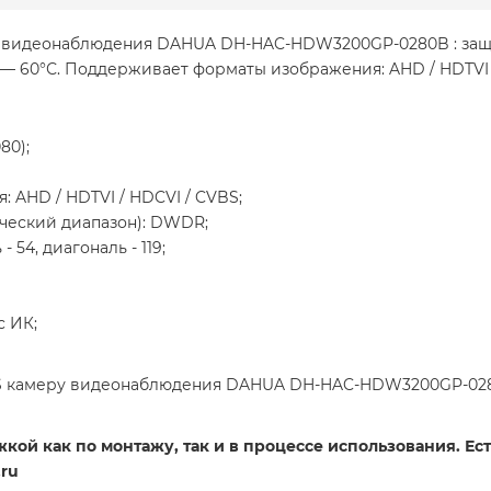
ра видеонаблюдения DAHUA DH-HAC-HDW3200GP-0280B : защи
С — 60°С. Поддерживает форматы изображения: AHD / HDTVI 
80);
AHD / HDTVI / HDCVI / CVBS;
еский диапазон): DWDR;
- 54, диагональ - 119;
с ИК;
VBS камеру видеонаблюдения DAHUA DH-HAC-HDW3200GP-028
ой как по монтажу, так и в процессе использования. Есть
ru