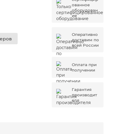
ованное
оборудован
ие
Оперативно
жеров
доставим по
всей России
Оплата при
получении
Гарантия
производит
еля