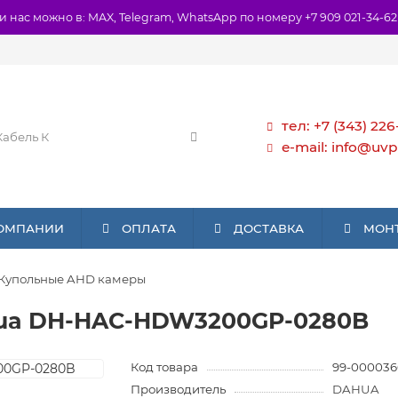
и нас можно в: MAX, Telegram, WhatsApp по номеру +7 909 021-34-62
тел: +7 (343) 226
e-mail: info@uvp
КОМПАНИИ
ОПЛАТА
ДОСТАВКА
МОН
Купольные AHD камеры
hua DH-HAC-HDW3200GP-0280B
Код товара
99-000036
Производитель
DAHUA