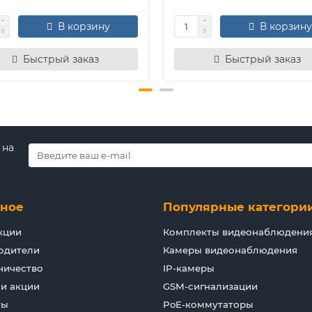
В корзину
В корзину
Быстрый заказ
Быстрый заказ
 на
зное
Популярные категори
кции
Комплекты видеонаблюдени
одители
Камеры видеонаблюдения
ничество
IP-камеры
 и акции
GSM-сигнализации
ты
PoE-коммутаторы