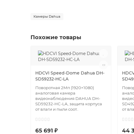
Камеры Dahua
Похожие товары
HDCVI Speed-Dome Dahua DH-
HDCV
SD59232-HC-LA
SD49
Поворотная 2Мп (1920×1080)
Повор
аналоговая камера
анало
видеонаблюдения DAHUA DH-
виде
SD59232-HC-LA, защита корпуса
SD492
от влаги и пыли соот..
от вла
65 691 ₽
44 3