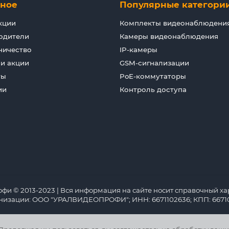
зное
Популярные категори
кции
Комплекты видеонаблюдени
одители
Камеры видеонаблюдения
ничество
IP-камеры
 и акции
GSM-сигнализации
ты
PoE-коммутаторы
ии
Контроль доступа
 © 2013-2023 | Вся информация на сайте носит справочный хар
анизации: ООО "УРАЛВИДЕОПРОФИ"; ИНН: 6671102636; КПП: 66710