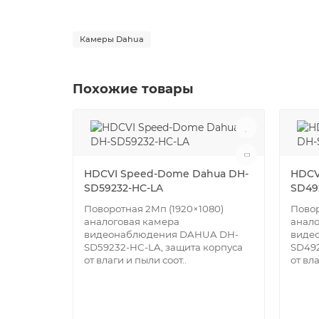
Камеры Dahua
Похожие товары
HDCVI Speed-Dome Dahua DH-
HDCV
SD59232-HC-LA
SD49
Поворотная 2Мп (1920×1080)
Повор
аналоговая камера
анало
видеонаблюдения DAHUA DH-
виде
SD59232-HC-LA, защита корпуса
SD492
от влаги и пыли соот..
от вла