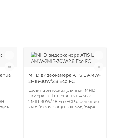
Отличный
Dahua
MHD видеокамера ATIS L AMW-
2MIR-30W/2.8 Eco FC
Цилиндрическая уличная MHD
камера Full Color ATIS L AMW-
DH-
2MIR-30W/2.8 Eco FCРазрешение
пуса
2Мп (1920х1080)HD выход (пере..
MHD вид
AMVD-2M