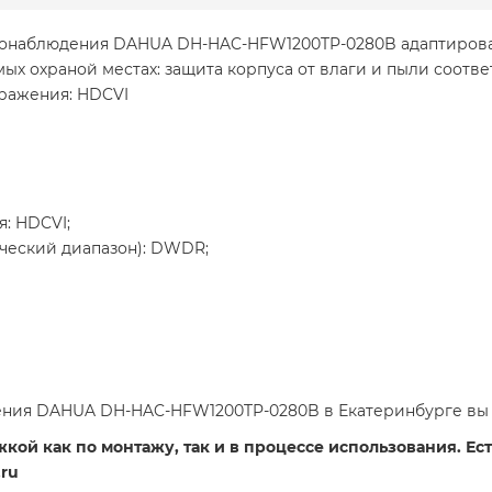
еонаблюдения DAHUA DH-HAC-HFW1200TP-0280B адаптирован
х охраной местах: защита корпуса от влаги и пыли соотве
ражения: HDCVI
: HDCVI;
еский диапазон): DWDR;
ния DAHUA DH-HAC-HFW1200TP-0280B в Екатеринбурге вы 
ой как по монтажу, так и в процессе использования. Есть
ru