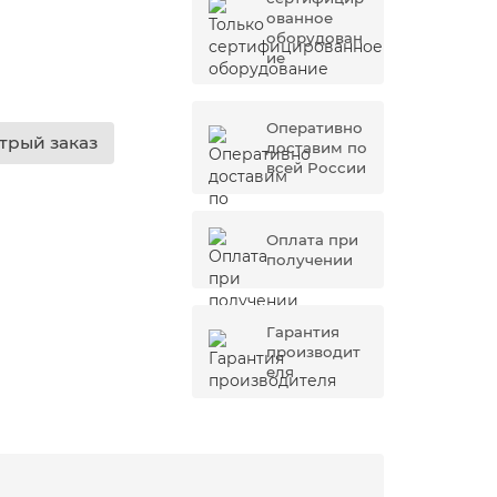
ованное
оборудован
ие
Оперативно
трый заказ
доставим по
всей России
Оплата при
получении
Гарантия
производит
еля