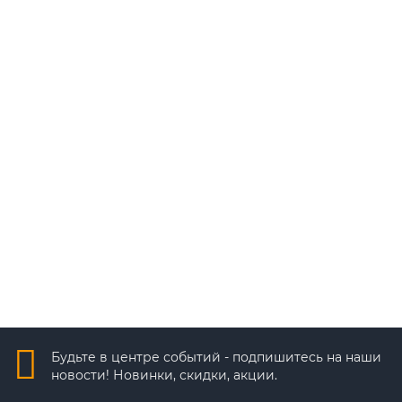
Быстрый заказ
MT-DP5.0AHD20K (3.6mm)
3 210 ₽
В корзину
Быстрый заказ
Будьте в центре событий - подпишитесь на наши
новости! Новинки, скидки, акции.