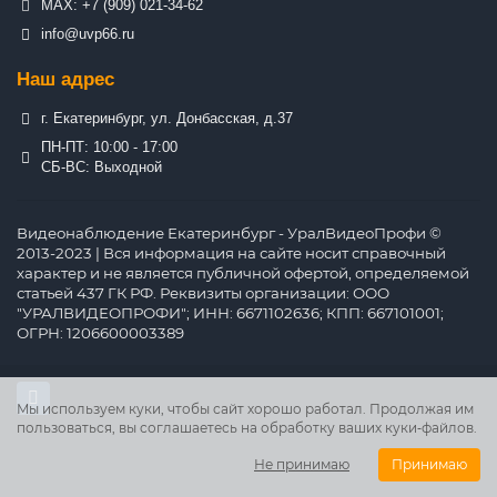
MAX: +7 (909) 021-34-62
info@uvp66.ru
Наш адрес
г. Екатеринбург, ул. Донбасская, д.37
ПН-ПТ: 10:00 - 17:00
СБ-ВС: Выходной
Видеонаблюдение Екатеринбург - УралВидеоПрофи ©
2013-2023 | Вся информация на сайте носит справочный
характер и не является публичной офертой, определяемой
статьей 437 ГК РФ. Реквизиты организации: ООО
"УРАЛВИДЕОПРОФИ"; ИНН: 6671102636; КПП: 667101001;
ОГРН: 1206600003389
Мы используем куки, чтобы сайт хорошо работал. Продолжая им
пользоваться, вы соглашаетесь на обработку ваших куки‑файлов.
Не принимаю
Принимаю