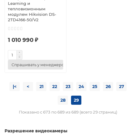
Learning и
тепловизионным
модулем Hikvision DS-
2TD4166-50/V2
1 010 990 ₽
Спрашивать у менеджеров
|<
<
21
22
23
24
25
26
27
28
29
Показано с 673 по 689 из 689 (всего 29 страниц)
Разрешение видеокамеры