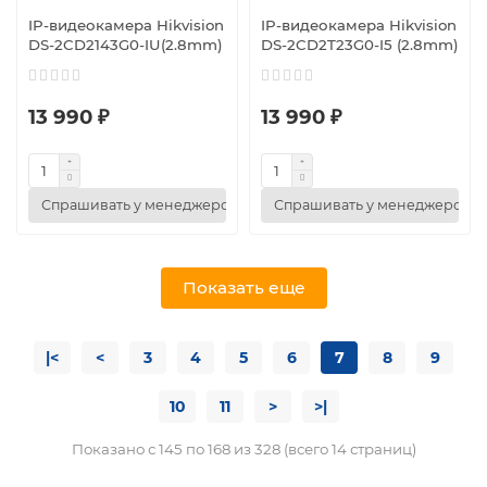
IP-видеокамера Hikvision
IP-видеокамера Hikvision
DS-2CD2143G0-IU(2.8mm)
DS-2CD2T23G0-I5 (2.8mm)
13 990 ₽
13 990 ₽
Спрашивать у менеджеров
Спрашивать у менеджеров
Показать еще
|<
<
3
4
5
6
7
8
9
10
11
>
>|
Показано с 145 по 168 из 328 (всего 14 страниц)