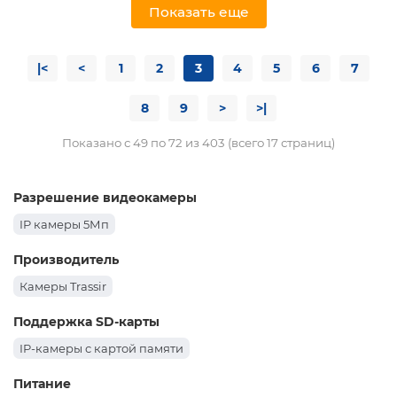
Показать еще
|<
<
1
2
3
4
5
6
7
8
9
>
>|
Показано с 49 по 72 из 403 (всего 17 страниц)
Разрешение видеокамеры
IP камеры 5Мп
Производитель
Камеры Trassir
Поддержка SD-карты
IP-камеры с картой памяти
Питание