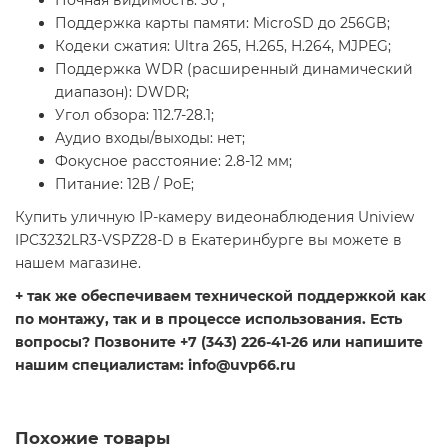
Ночная видимость: 30 ;
Поддержка карты памяти: MicroSD до 256GB;
Кодеки сжатия: Ultra 265, H.265, H.264, MJPEG;
Поддержка WDR (расширенный динамический
диапазон): DWDR;
Угол обзора: 112.7-28.1;
Аудио входы/выходы: нет;
Фокусное расстояние: 2.8-12 мм;
Питание: 12В / PoE;
Купить уличную IP-камеру видеонаблюдения Uniview
IPC3232LR3-VSPZ28-D в Екатеринбурге вы можете в
нашем магазине.
+ так же обеспечиваем технической поддержкой как
по монтажу, так и в процессе использования. Есть
вопросы? Позвоните +7 (343) 226-41-26 или напишите
нашим специалистам: info@uvp66.ru
Похожие товары