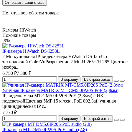
Отправить свой отзыв
Нет отзывов об этом товаре.
Камеры HiWatch
Похожие товары
-9%
IP-камера HiWatch DS-I253L
2 Мп купольная IP-видеокамера HiWatch DS-I253L с
технологией ColorVuРазрешение 2 Мп H.265+/H.265 Цветное
изобра..
6 750 ₽
7 380 ₽
В корзину
Быстрый заказ
Уличная IP-камера MATRIX MT-CM5.0IP20S PoE (2,8мм)
IP видеокамера MT-CM5.0IP20S PoE (2,8мм) с ИК
подсветкойЦветная 5MP 15 к./сек., PoE 802.3af, уличная
цилиндрическая IP с..
7 770 ₽
В корзину
Быстрый заказ
IP-камера MT-DM5.0IP20S PoE audio (2.8)