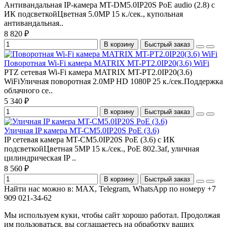
Антивандальная IP-камера MT-DM5.0IP20S PoE audio (2.8) с
ИК подсветкойЦветная 5.0MP 15 к./сек., купольная
антивандальная..
8 820 ₽
В корзину
Быстрый заказ
Поворотная Wi-Fi камера MATRIX MT-PT2.0IP20(3.6) WiFi
PTZ сетевая Wi-Fi камера MATRIX MT-PT2.0IP20(3.6)
WiFiУличная поворотная 2.0MP HD 1080P 25 к./сек.Поддержка
облачного се..
5 340 ₽
В корзину
Быстрый заказ
Уличная IP камера MT-CM5.0IP20S PoE (3.6)
IP сетевая камера MT-CM5.0IP20S PoE (3.6) с ИК
подсветкойЦветная 5MP 15 к./сек., PoE 802.3af, уличная
цилиндрическая IP ..
8 560 ₽
В корзину
Быстрый заказ
Найти нас можно в: MAX, Telegram, WhatsApp по номеру +7
909 021-34-62
Мы используем куки, чтобы сайт хорошо работал. Продолжая
им пользоваться, вы соглашаетесь на обработку ваших