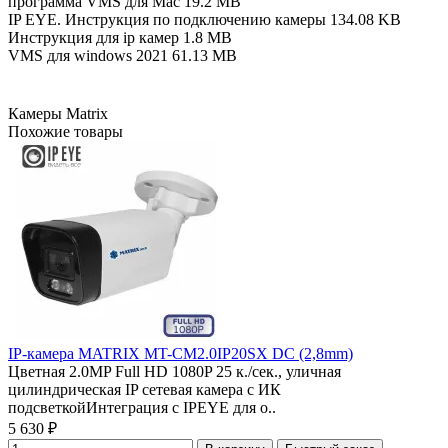
программа VMS для Mac
19.2 MB
IP EYE. Инструкция по подключению камеры
134.08 KB
Инструкция для ip камер
1.8 MB
VMS для windows 2021
61.13 MB
Камеры Matrix
Похожие товары
IP-камера MATRIX MT-CM2.0IP20SX DC (2,8mm)
Цветная 2.0MP Full HD 1080P 25 к./сек., уличная
цилиндрическая IP сетевая камера с ИК
подсветкойИнтеграция с IPEYE для о..
5 630 ₽