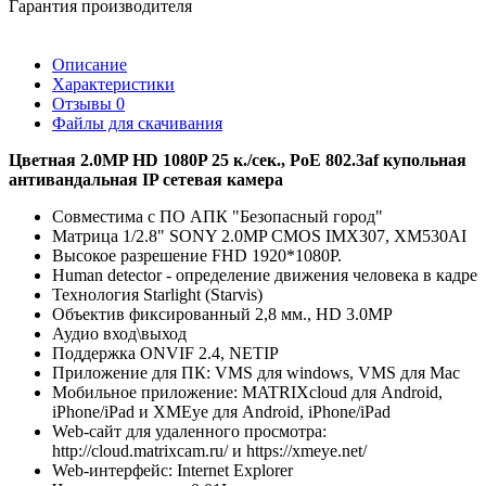
Гарантия производителя
Описание
Характеристики
Отзывы
0
Файлы для скачивания
Цветная 2.0MP HD 1080P 25 к./сек., PoE 802.3af купольная
антивандальная IP сетевая камера
Совместима с ПО АПК "Безопасный город"
Матрица 1/2.8" SONY 2.0MP CMOS IMX307, XM530AI
Высокое разрешение FHD 1920*1080P.
Human detector - определение движения человека в кадре
Технология Starlight (Starvis)
Объектив фиксированный 2,8 мм., HD 3.0MP
Аудио вход\выход
Поддержка ONVIF 2.4, NETIP
Приложение для ПК: VMS для windows, VMS для Mac
Мобильное приложение: MATRIXcloud для Android,
iPhone/iPad и XMEye для Android, iPhone/iPad
Web-сайт для удаленного просмотра:
http://cloud.matrixcam.ru/ и https://xmeye.net/
Web-интерфейс: Internet Explorer