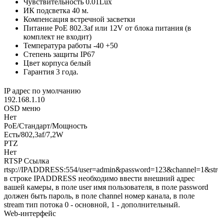
Чувствительность 0.01Lux
ИК подсветка 40 м.
Компенсация встречной засветки
Питание PoE 802.3af или 12V от блока питания (в
комплект не входит)
Температура работы -40 +50
Cтепень защиты IP67
Цвет корпуса белый
Гарантия 3 года.
IP адрес по умолчанию
192.168.1.10
OSD меню
Нет
PoE/Стандарт/Мощность
Есть/802,3af/7,2W
PTZ
Нет
RTSP Ссылка
rtsp://IPADDRESS:554/user=admin&password=123&channel=1&str
в строке IPADDRESS необходимо ввести внешний адрес
вашей камеры, в поле user имя пользователя, в поле password
должен быть пароль, в поле channel номер канала, в поле
stream тип потока 0 - основной, 1 - дополнительный.
Web-интерфейс