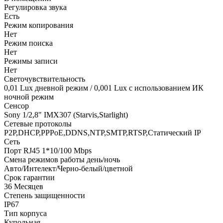
Регулировка звука
Есть
Режим копирования
Нет
Режим поиска
Нет
Режимы записи
Нет
Светочувствительность
0,01 Lux дневной режим / 0,001 Lux с использованием ИК
ночной режим
Сенсор
Sony 1/2,8" IMX307 (Starvis,Starlight)
Сетевые протоколы
P2P,DHCP,PPPoE,DDNS,NTP,SMTP,RTSP,Статический IP
Сеть
Порт RJ45 1*10/100 Mbps
Смена режимов работы день/ночь
Авто/Интелект/Черно-белый/цветной
Срок гарантии
36 Месяцев
Степень защищенности
IP67
Тип корпуса
Купольная