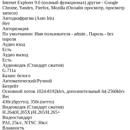
Internet Explorer 9.0 (полный функционал) другие - Google
Chrome, Yandex, Firefox, Mozilla (Онлайн просмотр, просмотр
записи)
Автодиафрагма (Auto Iris)
Нет
Авторизация
По умолчанию: Имя пользователя - admin , Пароль - без
пароля
Аудио вход
Есть
Аудио выход
Есть
Аудиокодек (Стандарт сжатия)
G.711a
Баланс белого
Автоматический/Ручной
Битрейт
Основной поток 1024-8192kb/s, дополнительный 64-2560kb/s
Вес
430г.(брутто), 350г.(нетто)
Видеокодек (Стандарт сжатия)
H.264(H.265X)/H.265/H.265+
Видеостандарт
PAL 25к/c, NTSC 30к/c
Влажность