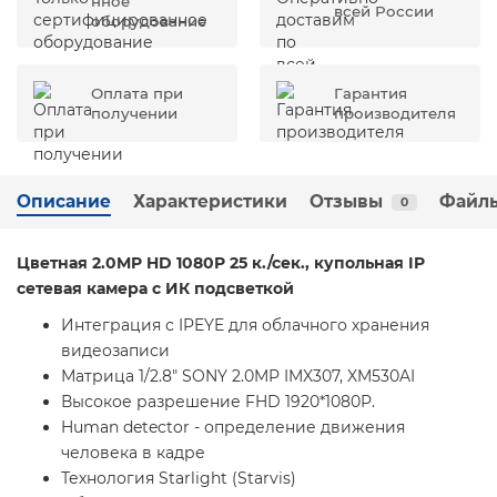
нное
всей России
оборудование
Оплата при
Гарантия
получении
производителя
Описание
Характеристики
Отзывы
Файлы
0
Цветная 2.0MP HD 1080P 25 к./сек., купольная IP
сетевая камера с ИК подсветкой
Интеграция с IPEYE для облачного хранения
видеозаписи
Матрица 1/2.8" SONY 2.0MP IMX307, XM530AI
Высокое разрешение FHD 1920*1080P.
Human detector - определение движения
человека в кадре
Технология Starlight (Starvis)