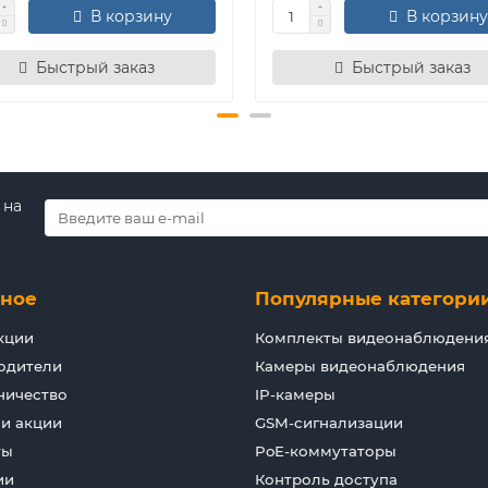
В корзину
В корзину
Быстрый заказ
Быстрый заказ
 на
зное
Популярные категори
кции
Комплекты видеонаблюдени
одители
Камеры видеонаблюдения
ничество
IP-камеры
 и акции
GSM-сигнализации
ты
PoE-коммутаторы
ии
Контроль доступа