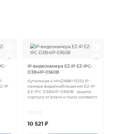
PC-
IP-видеокамера EZ-IP EZ-IPC-
IP-видео
D3B41P-0360B
D1B40P-
P-
Купольная 4 Мп(2688×1520) IP-
Купольна
Z-IP
камера видеонаблюдения EZ-IP
камера в
EZ-IPC-D3B41P-0360B : защита
EZ-IPC-D
корпуса от влаги и пыли соответст..
корпуса о
соответств
10 521 ₽
8 390 