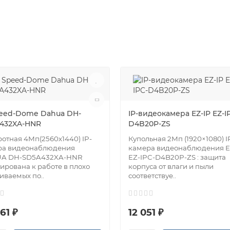
peed-Dome Dahua DH-
IP-видеокамера EZ-IP EZ-I
432XA-HNR
D4B20P-ZS
отная 4Мп(2560х1440) IP-
Купольная 2Мп (1920×1080) I
ра видеонаблюдения
камера видеонаблюдения E
A DH-SD5A432XA-HNR
EZ-IPC-D4B20P-ZS : защита
ирована к работе в плохо
корпуса от влаги и пыли
иваемых по..
соответствуе..
61 ₽
12 051 ₽