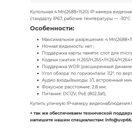
Купольная 4 Мп(2688×1520) IP-камера видеона
стандарту IP67, рабочие температуры — -30°C 
Особенности:
Максимальное разрешение: 4 Мп(2688×15
Ночная видимость: нет ;
Поддержка карты памяти: слот для micro
Кодеки сжатия: H.265/H.265+/H.264/H.264
Поддержка WDR (расширенный динамиче
Угол обзора: по горизонтали: 112°, по верт
Аудио входы/выходы: 1/1, встроенный ми
Фокусное расстояние: 2.8 мм;
Питание: DC12V, PoE (802.3af);
Купить уличную IP-камеру видеонаблюдения H
+ так же обеспечиваем технической поддержк
напишите нашим специалистам: info@uvp66.