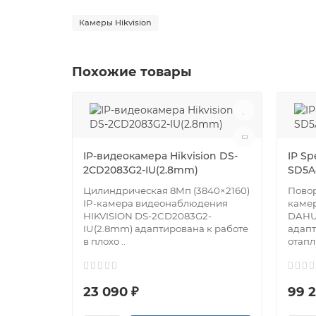
Камеры Hikvision
Похожие товары
IP-видеокамера Hikvision DS-
IP S
2CD2083G2-IU(2.8mm)
SD5A
Цилиндрическая 8Мп (3840×2160)
Повор
IP-камера видеонаблюдения
каме
HIKVISION DS-2CD2083G2-
DAHU
IU(2.8mm) адаптирована к работе
адапт
в плохо ..
отапл
23 090 ₽
99 2