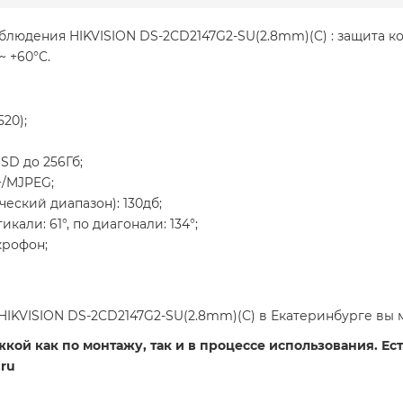
блюдения HIKVISION DS-2CD2147G2-SU(2.8mm)(C) : защита ко
~ +60°C.
20);
SD до 256Гб;
+/MJPEG;
ский диапазон): 130дб;
икали: 61°, по диагонали: 134°;
крофон;
IKVISION DS-2CD2147G2-SU(2.8mm)(C) в Екатеринбурге вы 
ой как по монтажу, так и в процессе использования. Есть
ru