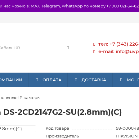
и нас можно в: MAX, Telegram, WhatsApp по номеру +7 909 021-34-62
тел: +7 (343) 226
e-mail: info@uvp
КОМПАНИИ
ОПЛАТА
ДОСТАВКА
МОН
польные IP камеры
n DS-2CD2147G2-SU(2.8mm)(C)
Код товара
99-000048
Производитель
HIKVISION