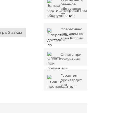
ованное
оборудован
ие
Оперативно
трый заказ
доставим по
всей России
Оплата при
получении
Гарантия
производит
еля