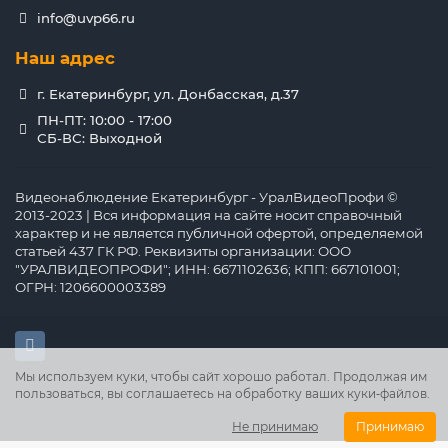
info@uvp66.ru
Наш адрес
г. Екатеринбург, ул. Донбасская, д.37
ПН-ПТ: 10:00 - 17:00
СБ-ВС: Выходной
Видеонаблюдение Екатеринбург - УралВидеоПрофи ©
2013-2023 | Вся информация на сайте носит справочный
характер и не является публичной офертой, определяемой
статьей 437 ГК РФ. Реквизиты организации: ООО
"УРАЛВИДЕОПРОФИ"; ИНН: 6671102636; КПП: 667101001;
ОГРН: 1206600003389
Мы используем куки, чтобы сайт хорошо работал. Продолжая им
пользоваться, вы соглашаетесь на обработку ваших куки‑файлов.
Не принимаю
Принимаю