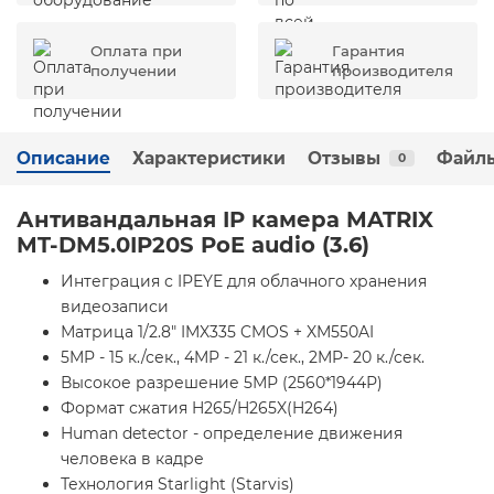
Оплата при
Гарантия
получении
производителя
Описание
Характеристики
Отзывы
Файлы
0
Антивандальная IP камера MATRIX
MT-DM5.0IP20S PoE audio (3.6)
Интеграция с IPEYE для облачного хранения
видеозаписи
Матрица 1/2.8" IMX335 CMOS + XM550AI
5MP - 15 к./сек., 4MP - 21 к./сек., 2MP- 20 к./сек.
Высокое разрешение 5МР (2560*1944Р)
Формат сжатия H265/H265X(H264)
Human detector - определение движения
человека в кадре
Технология Starlight (Starvis)