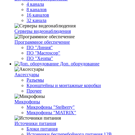
4 канала
8 каналов
16 каналов
32 канала
Серверы видеонаблюдения
Программное обеспечение
ПО "Линия"
ПО "Macroscop"
ПО "Xeoma"
Доп. оборудование
Аксессуары
Разъемы
Кронштейны и монтажные коробки
Прочее
Микрофоны
Микрофоны "Stelberry"
Микрофоны "MATRIX"
Источники питания
Блоки питания
Источники бесперебойного питания 12В