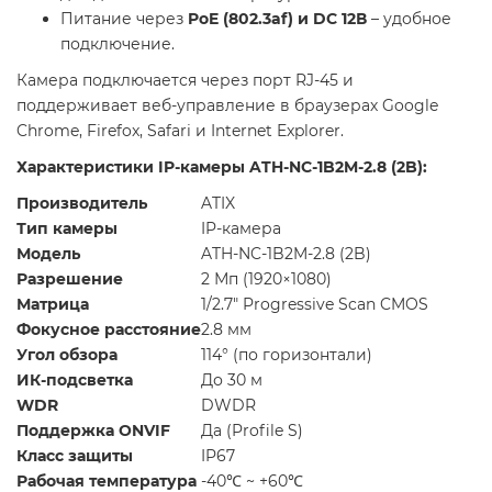
Питание через
PoE (802.3af) и DC 12В
– удобное
подключение.
Камера подключается через порт RJ-45 и
поддерживает веб-управление в браузерах Google
Chrome, Firefox, Safari и Internet Explorer.
Характеристики IP-камеры ATH-NC-1B2M-2.8 (2B):
Производитель
ATIX
Тип камеры
IP-камера
Модель
ATH-NC-1B2M-2.8 (2B)
Разрешение
2 Мп (1920×1080)
Матрица
1/2.7" Progressive Scan CMOS
Фокусное расстояние
2.8 мм
Угол обзора
114° (по горизонтали)
ИК-подсветка
До 30 м
WDR
DWDR
Поддержка ONVIF
Да (Profile S)
Класс защиты
IP67
Рабочая температура
-40℃ ~ +60℃