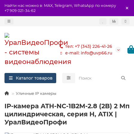
Найти нас можно в: MAX, Telegram, WhatsApp по номеру
+7 909 021-34-62
тел: +7 (343) 226-41-26
e-mail: info@uvp66.ru
Каталог товаров
Уличные IP камеры
IP-камера ATH-NC-1B2M-2.8 (2B) 2 Мп
цилиндрическая, серия H, ATIX |
УралВидеоПрофи