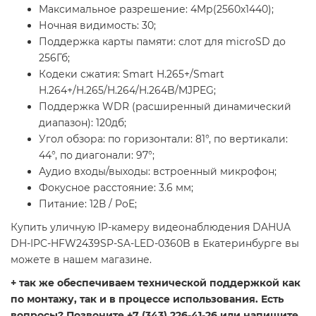
Максимальное разрешение: 4Mр(2560х1440);
Ночная видимость: 30;
Поддержка карты памяти: слот для microSD до
256Гб;
Кодеки сжатия: Smart H.265+/Smart
H.264+/H.265/H.264/H.264B/MJPEG;
Поддержка WDR (расширенный динамический
диапазон): 120дб;
Угол обзора: по горизонтали: 81°, по вертикали:
44°, по диагонали: 97°;
Аудио входы/выходы: встроенный микрофон;
Фокусное расстояние: 3.6 мм;
Питание: 12В / PoE;
Купить уличную IP-камеру видеонаблюдения DAHUA
DH-IPC-HFW2439SP-SA-LED-0360B в Екатеринбурге вы
можете в нашем магазине.
+ так же обеспечиваем технической поддержкой как
по монтажу, так и в процессе использования. Есть
вопросы? Позвоните +7 (343) 226-41-26 или напишите