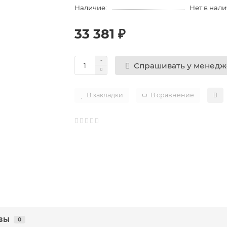
Наличие:
Нет в нал
33 381 ₽
Спрашивать у менед
В закладки
В сравнение
вы
0