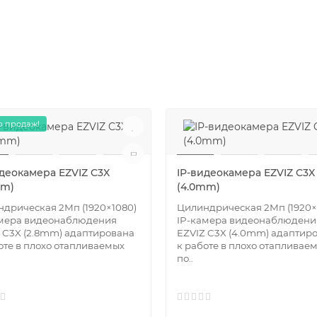
 продаж!
идеокамера EZVIZ C3X
IP-видеокамера EZVIZ C3X
mm)
(4.0mm)
дрическая 2Мп (1920×1080)
Цилиндрическая 2Мп (1920×
амера видеонаблюдения
IP-камера видеонаблюдени
 C3X (2.8mm) адаптирована
EZVIZ C3X (4.0mm) адаптир
оте в плохо отапливаемых
к работе в плохо отапливае
по..