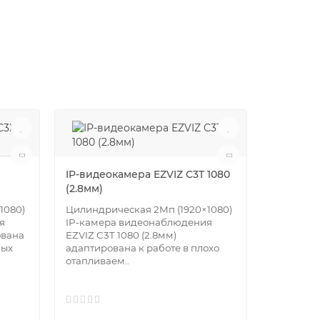
IP-видеокамера EZVIZ C3T 1080
IP-видео
(2.8мм)
B1B20P-
1080)
Цилиндрическая 2Мп (1920×1080)
Цилиндри
я
IP-камера видеонаблюдения
IP-камер
ована
EZVIZ C3T 1080 (2.8мм)
IP EZ-IP
мых
адаптирована к работе в плохо
адаптиро
отапливаем..
ота..