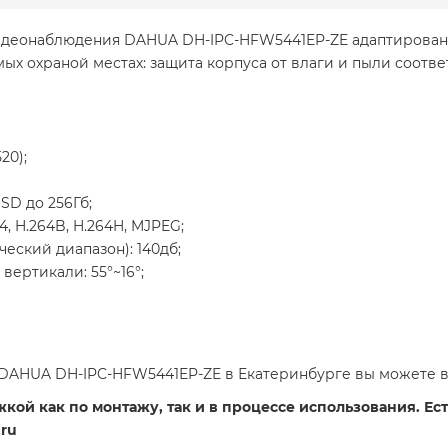
идеонаблюдения DAHUA DH-IPC-HFW5441EP-ZE адаптирована
х охраной местах: защита корпуса от влаги и пыли соотве
20);
SD до 256Гб;
64, H.264B, H.264H, MJPEG;
ский диапазон): 140дб;
 вертикали: 55°~16°;
DAHUA DH-IPC-HFW5441EP-ZE в Екатеринбурге вы можете в
ой как по монтажу, так и в процессе использования. Есть
ru