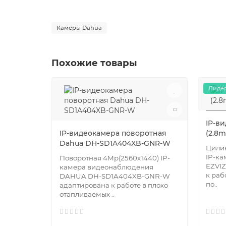
Камеры Dahua
Похожие товары
Лидер
IP-в
IP-видеокамера поворотная
(2.8
Dahua DH-SD1A404XB-GNR-W
Цилин
IP-к
Поворотная 4Mр(2560х1440) IP-
EZVIZ
камера видеонаблюдения
к раб
DAHUA DH-SD1A404XB-GNR-W
по..
адаптирована к работе в плохо
отапливаемых ..