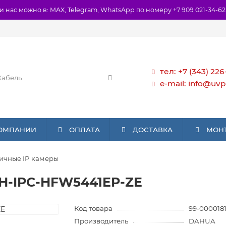
и нас можно в: MAX, Telegram, WhatsApp по номеру +7 909 021-34-62
тел: +7 (343) 226
e-mail: info@uvp
КОМПАНИИ
ОПЛАТА
ДОСТАВКА
МОН
ичные IP камеры
H-IPC-HFW5441EP-ZE
Код товара
99-0000181
Производитель
DAHUA