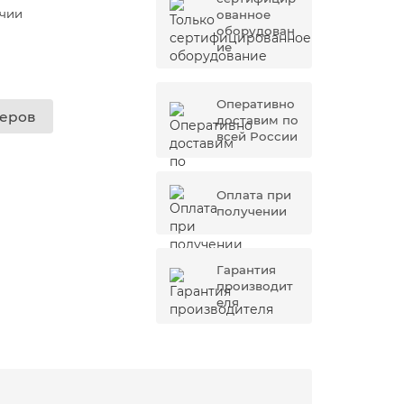
ичии
ованное
оборудован
ие
Оперативно
жеров
доставим по
всей России
Оплата при
получении
Гарантия
производит
еля