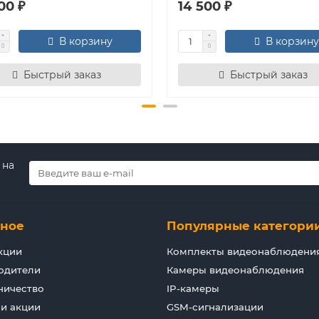
00 ₽
14 500 ₽
В корзину
В корзину
Быстрый заказ
Быстрый заказ
 на
зное
Популярные категори
кции
Комплекты видеонаблюдени
одители
Камеры видеонаблюдения
ничество
IP-камеры
 и акции
GSM-сигнализации