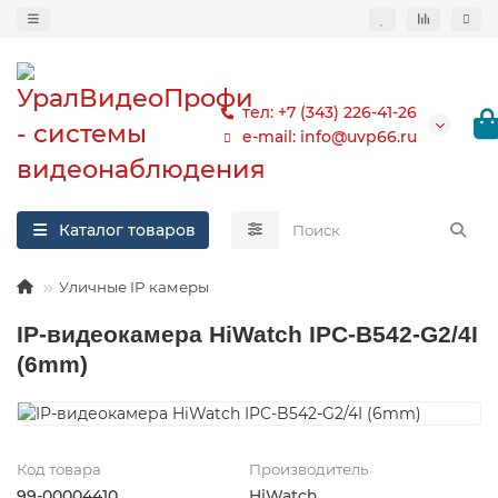
тел: +7 (343) 226-41-26
e-mail: info@uvp66.ru
Каталог товаров
Уличные IP камеры
IP-видеокамера HiWatch IPC-B542-G2/4I
(6mm)
Код товара
Производитель
99-00004410
HiWatch