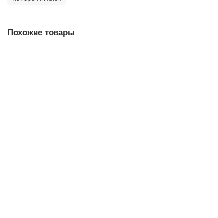
Похожие товары
IP-видеокамера HiWatch IPC-D542-G0/SU (4mm)
16 890 ₽
В корзину
Быстрый заказ
IP-видеокамера HiWatch IPC-D642-G2/ZS (2.8-12mm)