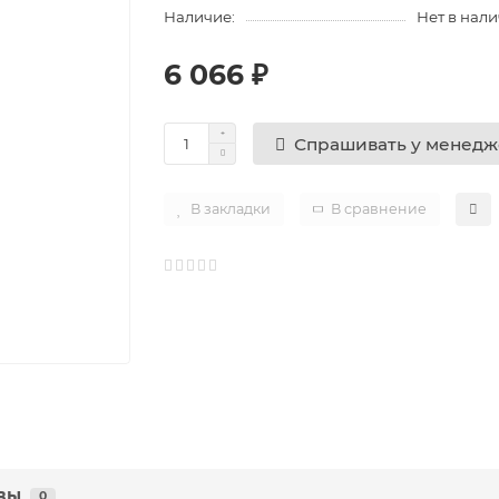
Наличие:
Нет в нал
6 066 ₽
Спрашивать у менед
В закладки
В сравнение
вы
0