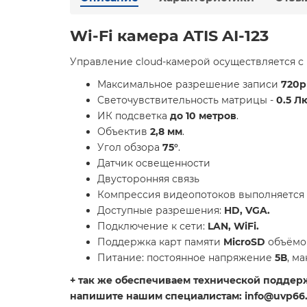
Wi-Fi камера ATIS AI-123
Управление cloud-камерой осуществляется 
Максимальное разрешение записи
720р
Cветочувствительность матрицы -
0.5 Л
ИК подсветка
до 10 метров
.
Объектив
2,8 мм
.
Угол обзора
75°
.
Датчик освещенности
Двусторонняя связь
Компрессия видеопотоков выполняется
Доступные разрешения:
HD, VGA.
Подключение к сети:
LAN, WiFi.
Поддержка карт памяти
MicroSD
объёмо
Питание: постоянное напряжение
5В
, м
+ так же обеспечиваем технической поддержк
напишите нашим специалистам: info@uvp66.