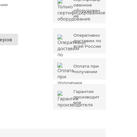
ичии
ованное
оборудован
ие
Оперативно
жеров
доставим по
всей России
Оплата при
получении
Гарантия
производит
еля