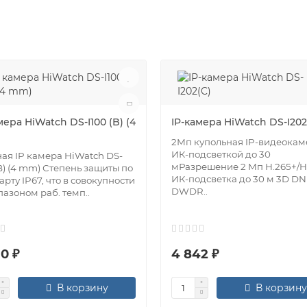
мера HiWatch DS-I100 (B) (4
IP-камера HiWatch DS-I202
2Мп купольная IP-видеокам
ИК-подсветкой до 30
ая IP камера HiWatch DS-
мРазрешение 2 Мп H.265+/H
(B) (4 mm) Степень защиты по
ИК-подсветка до 30 м 3D DN
арту IP67, что в совокупности
DWDR..
пазоном раб. темп..
0 ₽
4 842 ₽
В корзину
В корзину