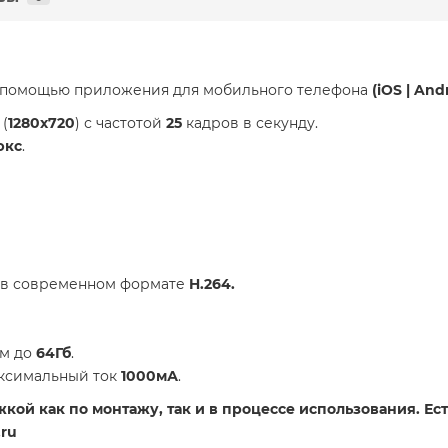
с помощью приложения для мобильного телефона
(iOS | And
(
1280x720
) с частотой
25
кадров в секунду.
юкс
.
 в современном формате
H.2
64.
м до
64Гб
.
аксимальный ток
1000мА
.
ой как по монтажу, так и в процессе использования. Есть
ru