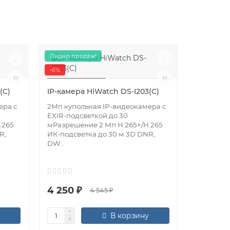
Лидер продаж!
-6%
IP-камер
(C)
IP-камера HiWatch DS-I203(C)
2Мп купо
ИК-подсв
ера с
2Мп купольная IP-видеокамера с
30мРазр
EXIR-подсветкой до 30
H.265+/H
.265
мРазрешение 2 Мп H.265+/H.265
DWDR, 3D
R,
ИК-подсветка до 30 м 3D DNR,
DW..
4 250 ₽
6 426 
4 545 ₽
В корзину