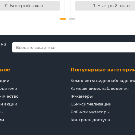
Быстрый заказ
Быстрый заказ
 на
зное
Популярные категори
кции
Комплекты видеонаблюдени
одители
Камеры видеонаблюдения
ничество
IP-камеры
 и акции
GSM-сигнализации
ты
PoE-коммутаторы
ии
Контроль доступа