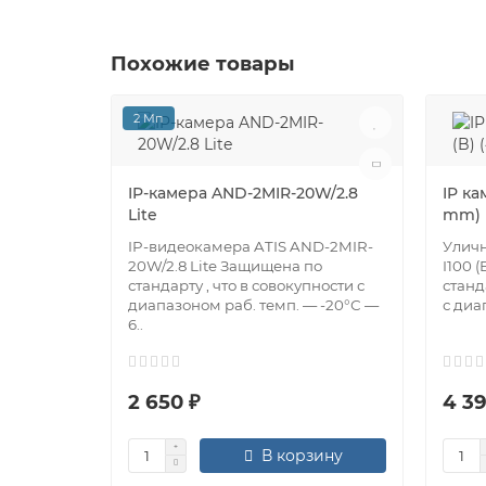
Похожие товары
2 Мп
IP-камера AND-2MIR-20W/2.8
IP ка
Lite
mm)
IP-видеокамера ATIS AND-2MIR-
Уличн
20W/2.8 Lite Защищена по
I100 
стандарту , что в совокупности с
станд
диапазоном раб. темп. — -20°С —
с диа
6..
2 650 ₽
4 39
В корзину