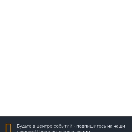
В корзину
Быстрый заказ
IP-камера HiWatch DS-I252
6 426 ₽
В корзину
Быстрый заказ
Будьте в центре событий - подпишитесь на наши
новости! Новинки, скидки, акции.