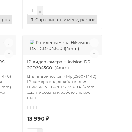
еров
Спрашивать у менеджеров
DS-
IP-видеокамера Hikvision DS-
2CD2043G0-I(4mm)
1440)
Цилиндрическая 4Mр(2560×1440)
я
IP-камера видеонаблюдения
(8mm)
HIKVISION DS-2CD2043G0-I(4mm)
охо
адаптирована к работе в плохо
отап..
13 990 ₽