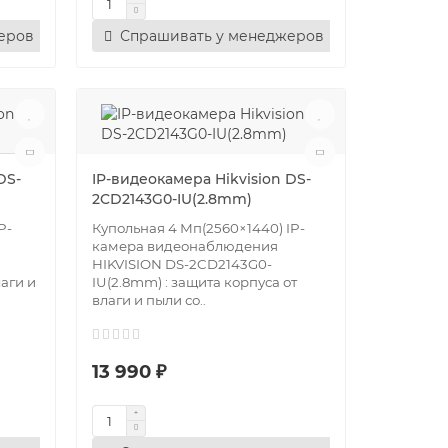
еров
Спрашивать у менеджеров
DS-
IP-видеокамера Hikvision DS-
2CD2143G0-IU(2.8mm)
P-
Купольная 4 Мп(2560×1440) IP-
камера видеонаблюдения
HIKVISION DS-2CD2143G0-
лаги и
IU(2.8mm) : защита корпуса от
влаги и пыли со..
13 990 ₽