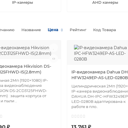
IP-камеры
AHD камеры
лчанию
Название
Цена
Рейтинг
Код Товара
деокамера Hikvision DS-
125FHWD-IS(2.8mm)
IP-видеокамера Dahua DH-
HFW3249EP-AS-LED-0280B
ьная 2Мп (1920×1080) IP-
ра видеонаблюдения
Цилиндрическая 2Мп (1920×
ISION DS-2CD3125FHWD-
IP-камера видеонаблюдени
8mm) : защита корпуса от
DAHUA DH-IPC-HFW3249EP
и пыли ..
LED-0280B адаптирована к
работе в пло..
90 ₽
13 761 ₽