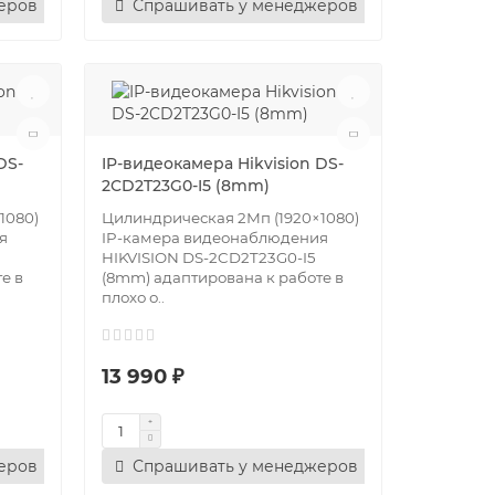
еров
Спрашивать у менеджеров
DS-
IP-видеокамера Hikvision DS-
2CD2T23G0-I5 (8mm)
1080)
Цилиндрическая 2Мп (1920×1080)
я
IP-камера видеонаблюдения
HIKVISION DS-2CD2T23G0-I5
е в
(8mm) адаптирована к работе в
плохо о..
13 990 ₽
еров
Спрашивать у менеджеров