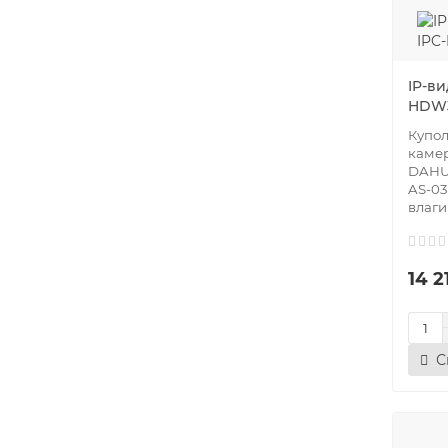
IP-в
HDW3
Купол
каме
DAHU
AS-03
влаги
14 2
С