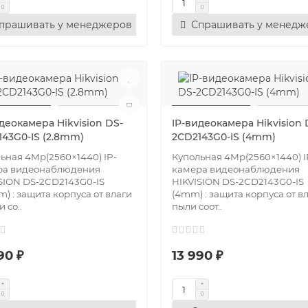
прашивать у менеджеров
Спрашивать у менедж
деокамера Hikvision DS-
IP-видеокамера Hikvision 
143G0-IS (2.8mm)
2CD2143G0-IS (4mm)
ьная 4Mр(2560×1440) IP-
Купольная 4Mр(2560×1440) I
ра видеонаблюдения
камера видеонаблюдения
SION DS-2CD2143G0-IS
HIKVISION DS-2CD2143G0-IS
m) : защита корпуса от влаги
(4mm) : защита корпуса от в
 со..
пыли соот..
90 ₽
13 990 ₽