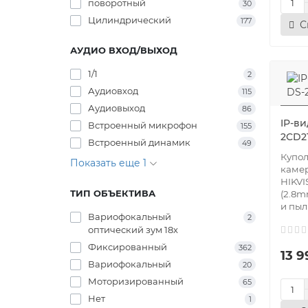
поворотный
30
Цилиндрический
177
С
АУДИО ВХОД/ВЫХОД
1/1
2
Аудиовход
115
Аудиовыход
86
IP-ви
Встроенный микрофон
155
2CD2
Встроенный динамик
49
Купол
Показать еще 1
каме
HIKVI
ТИП ОБЪЕКТИВА
(2.8m
и пыли
Вариофокальный
2
оптический зум 18x
Фиксированный
362
13 9
Вариофокальный
20
Моторизированный
65
Нет
1