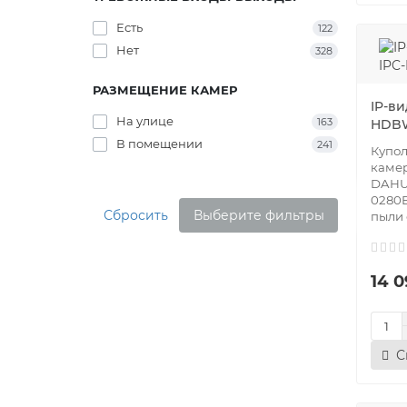
Есть
122
Нет
328
РАЗМЕЩЕНИЕ КАМЕР
IP-в
На улице
163
HDBW
В помещении
241
Купол
каме
DAHU
0280B
Сбросить
Выберите фильтры
пыли с
14 0
С