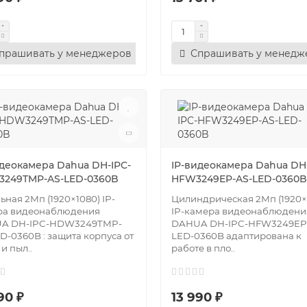
прашивать у менеджеров
Спрашивать у менедж
идеокамера Dahua DH-IPC-
IP-видеокамера Dahua DH-
249TMP-AS-LED-0360B
HFW3249EP-AS-LED-0360B
ьная 2Мп (1920×1080) IP-
Цилиндрическая 2Мп (1920×
ра видеонаблюдения
IP-камера видеонаблюдени
A DH-IPC-HDW3249TMP-
DAHUA DH-IPC-HFW3249EP
D-0360B : защита корпуса от
LED-0360B адаптирована к
 и пыл..
работе в пло..
90 ₽
13 990 ₽