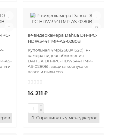
IPC-
IP-видеокамера Dahua DH-IPC-
HDW3441TMP-AS-0280B
P-
Купольная 4Mр(2688×1520) IP-
камера видеонаблюдения
P-AS-
DAHUA DH-IPC-HDW3441TMP-
аги и
AS-0280B : защита корпуса от
влаги и пыли соо..
14 211 ₽
еров
Спрашивать у менеджеров