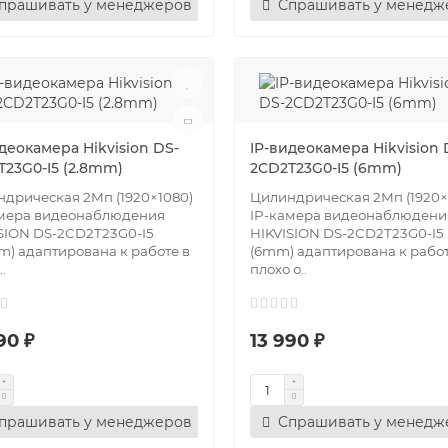
прашивать у менеджеров
Спрашивать у менедж
деокамера Hikvision DS-
IP-видеокамера Hikvision 
T23G0-I5 (2.8mm)
2CD2T23G0-I5 (6mm)
дрическая 2Мп (1920×1080)
Цилиндрическая 2Мп (1920×
амера видеонаблюдения
IP-камера видеонаблюдени
SION DS-2CD2T23G0-I5
HIKVISION DS-2CD2T23G0-I5
m) адаптирована к работе в
(6mm) адаптирована к работ
.
плохо о..
90 ₽
13 990 ₽
прашивать у менеджеров
Спрашивать у менедж