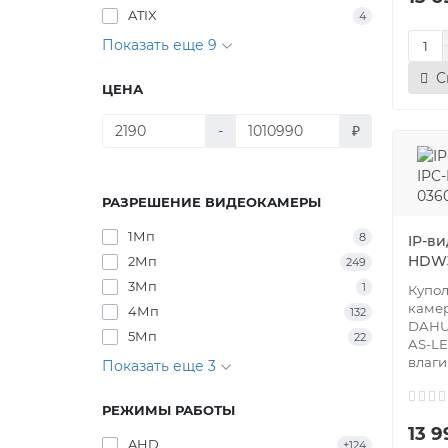
ATIX
4
Показать еще 9
С
ЦЕНА
-
₽
РАЗРЕШЕНИЕ ВИДЕОКАМЕРЫ
1Мп
8
IP-в
HDW3
2Мп
249
3Мп
1
Купол
каме
4Мп
132
DAHU
5Мп
22
AS-LE
влаги
Показать еще 3
РЕЖИМЫ РАБОТЫ
13 9
AHD
+124