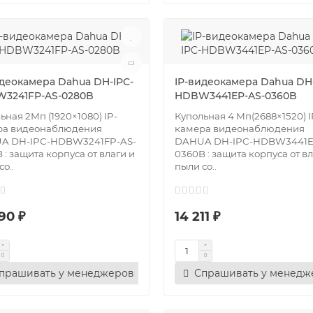
идеокамера Dahua DH-IPC-
IP-видеокамера Dahua DH-
3241FP-AS-0280B
HDBW3441EP-AS-0360B
ьная 2Мп (1920×1080) IP-
Купольная 4 Мп(2688×1520) I
ра видеонаблюдения
камера видеонаблюдения
A DH-IPC-HDBW3241FP-AS-
DAHUA DH-IPC-HDBW3441E
 : защита корпуса от влаги и
0360B : защита корпуса от вл
о..
пыли со..
90 ₽
14 211 ₽
прашивать у менеджеров
Спрашивать у менедж