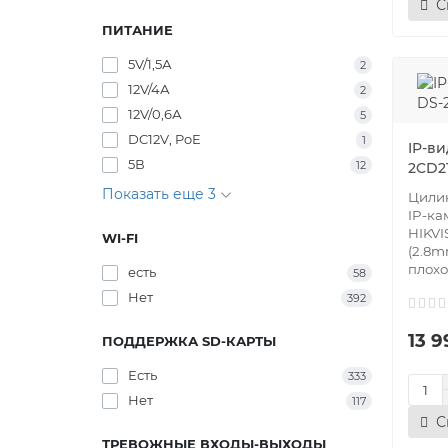
С
ПИТАНИЕ
5V/1,5А
2
12V/4А
2
12V/0,6А
5
DC12V, PoE
1
IP-ви
5В
12
2CD2
Показать еще 3
Цилин
IP-к
HIKVI
WI-FI
(2.8m
плохо.
есть
58
Нет
392
13 9
ПОДДЕРЖКА SD-КАРТЫ
Есть
333
Нет
117
С
ТРЕВОЖНЫЕ ВХОДЫ-ВЫХОДЫ