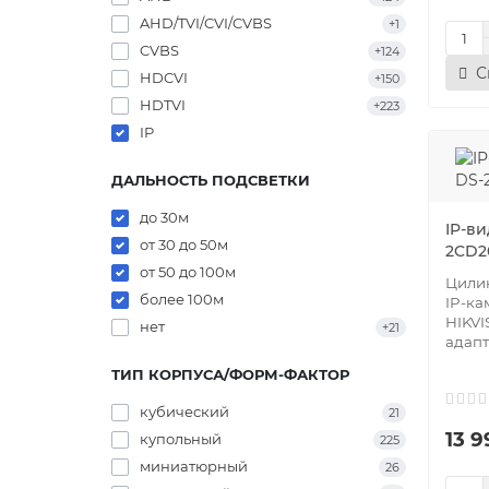
AHD/TVI/CVI/CVBS
+1
CVBS
+124
С
HDCVI
+150
HDTVI
+223
IP
ДАЛЬНОСТЬ ПОДСВЕТКИ
до 30м
IP-ви
от 30 до 50м
2CD2
от 50 до 100м
Цилин
более 100м
IP-к
HIKVI
нет
+21
адапт
ТИП КОРПУСА/ФОРМ-ФАКТОР
кубический
21
13 9
купольный
225
миниатюрный
26