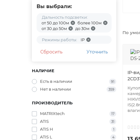
Вы выбрали:
Дальность подсветки:
от 50 до 100м
более 100м
от 30 до 50м
до 30м
По умо
Режимы работы:
IP
Сбросить
Уточнить
НАЛИЧИЕ
IP-ви
2CD3
Есть в наличии
91
Купол
Нет в наличии
359
каме
HIKV
ПРОИЗВОДИТЕЛЬ
IS(2.
влаги 
MATRIXtech
17
ATIS
31
ATIS H
1
ATIS L
4
13 6