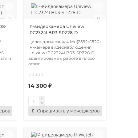
DS-
IP-видеокамера Uniview
IPC2324LBR3-SPZ28-D
P-
Цилиндрическая 4 Мп(2592×1520)
IP-камера видеонаблюдения
WS
Uniview IPC2324LBR3-SPZ28-D
лаги и
адаптирована к работе в плохо
отапл..
14 300 ₽
еров
Спрашивать у менеджеров