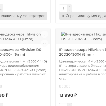
прашивать у менеджеров
Спрашивать у менедж
деокамера Hikvision DS-
IP-видеокамера Hikvision 
043G0-I (6mm)
2CD2043G0-I (8mm)
дрическая 4 Мп(2560×1440)
Цилиндрическая 4Mр(2560×
амера видеонаблюдения
IP-камера видеонаблюдени
SION DS-2CD2043G0-I (6mm)
HIKVISION DS-2CD2043G0-I 
ирована к работе в плохо от..
адаптирована к работе в пл
ота..
90 ₽
13 990 ₽