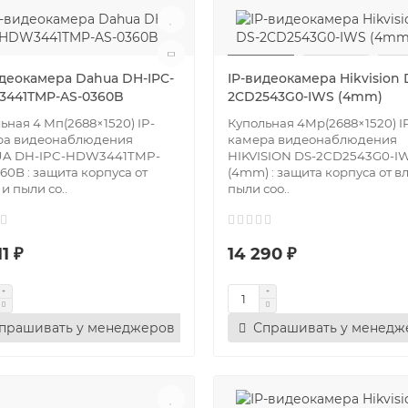
идеокамера Dahua DH-IPC-
IP-видеокамера Hikvision 
441TMP-AS-0360B
2CD2543G0-IWS (4mm)
ьная 4 Мп(2688×1520) IP-
Купольная 4Mр(2688×1520) I
ра видеонаблюдения
камера видеонаблюдения
A DH-IPC-HDW3441TMP-
HIKVISION DS-2CD2543G0-I
60B : защита корпуса от
(4mm) : защита корпуса от в
 и пыли со..
пыли соо..
11 ₽
14 290 ₽
прашивать у менеджеров
Спрашивать у менедж