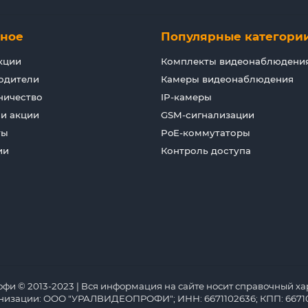
зное
Популярные категори
кции
Комплекты видеонаблюдени
одители
Камеры видеонаблюдения
ничество
IP-камеры
 и акции
GSM-сигнализации
ты
PoE-коммутаторы
ии
Контроль доступа
 © 2013-2023 | Вся информация на сайте носит справочный хар
анизации: ООО "УРАЛВИДЕОПРОФИ"; ИНН: 6671102636; КПП: 66710