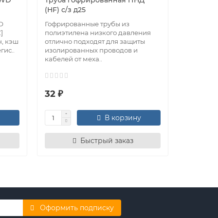
 WD
Труба гофрированная ПНД
Крепеж-к
(HF) с/з д25
мм, чер
D
Гофрированные трубы из
Крепеж д
]
полиэтилена низкого давления
(клипса д
н, кэш
отлично подходят для защиты
ПВХ и ка
гис..
изолированных проводов и
качестве
кабелей от меха..
передов..
32 ₽
4 ₽
В корзину
Быстрый заказ
Оформить подписку