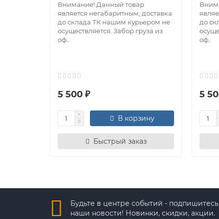
Внимание! Данный товар
Вним
является негабаритным, доставка
являе
до склада ТК нашим курьером не
до ск
осуществляется. Забор груза из
осуще
оф..
оф..
5 500 ₽
5 50
В корзину
Быстрый заказ
Будьте в центре событий - подпишитесь
наши новости! Новинки, скидки, акции.