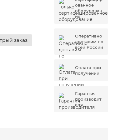
ованное
оборудован
ие
Оперативно
трый заказ
доставим по
всей России
Оплата при
получении
Гарантия
производит
еля