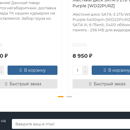
Жесткий диск SATA-3 2Tb
ание! Данный товар
Purple [WD22PURZ]
тся негабаритным, доставка
лада ТК нашим курьером не
Жесткий диск SATA-3 2Tb W
ствляется. Забор груза из
Purple 5400rpm [WD22PURZ
SATA III, 6 Гбит/с, 5400 об/ми
память - 256 МБ для видеоре
0 ₽
8 950 ₽
В корзину
В корзину
Быстрый заказ
Быстрый заказ
 на