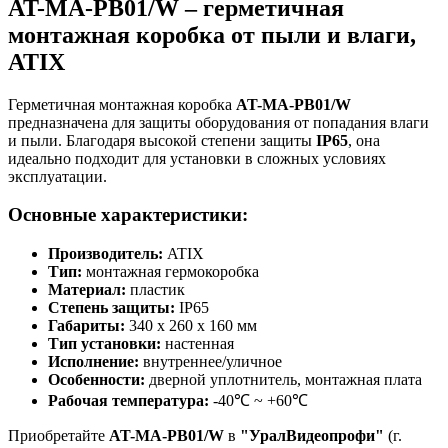
AT-MA-PB01/W – герметичная
монтажная коробка от пыли и влаги,
ATIX
Герметичная монтажная коробка
AT-MA-PB01/W
предназначена для защиты оборудования от попадания влаги
и пыли. Благодаря высокой степени защиты
IP65
, она
идеально подходит для установки в сложных условиях
эксплуатации.
Основные характеристики:
Производитель:
ATIX
Тип:
монтажная гермокоробка
Материал:
пластик
Степень защиты:
IP65
Габариты:
340 x 260 x 160 мм
Тип установки:
настенная
Исполнение:
внутреннее/уличное
Особенности:
дверной уплотнитель, монтажная плата
Рабочая температура:
-40℃ ~ +60℃
Приобретайте
AT-MA-PB01/W
в
"УралВидеопрофи"
(г.