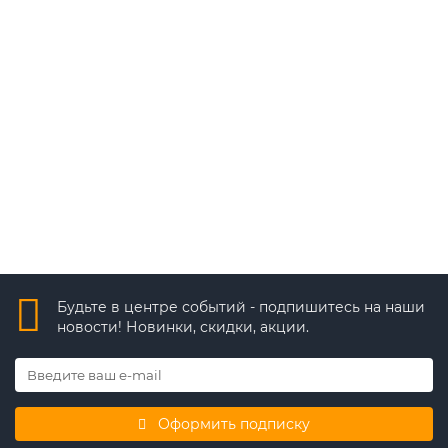
Моллюск 12В 3А источник питания
2 720 ₽
В корзину
Быстрый заказ
Будьте в центре событий - подпишитесь на наши
новости! Новинки, скидки, акции.
Оформить подписку