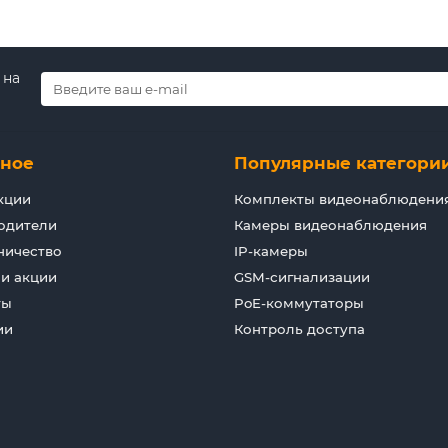
 на
зное
Популярные категори
кции
Комплекты видеонаблюдени
одители
Камеры видеонаблюдения
ничество
IP-камеры
 и акции
GSM-сигнализации
ты
PoE-коммутаторы
ии
Контроль доступа