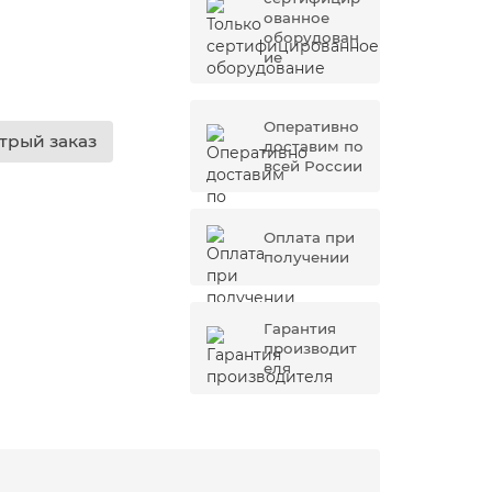
ованное
оборудован
ие
Оперативно
трый заказ
доставим по
всей России
Оплата при
получении
Гарантия
производит
еля