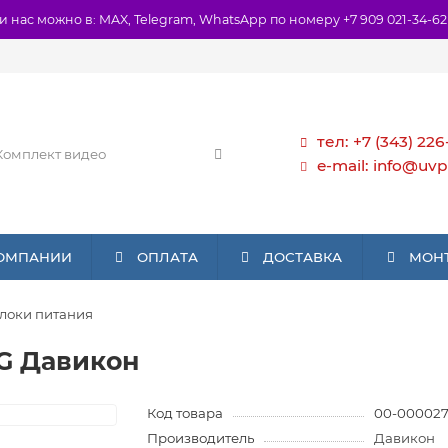
и нас можно в: MAX, Telegram, WhatsApp по номеру +7 909 021-34-62
тел: +7 (343) 226
e-mail: info@uvp
КОМПАНИИ
ОПЛАТА
ДОСТАВКА
МОН
локи питания
G Давикон
Код товара
00-00002
Производитель
Давикон