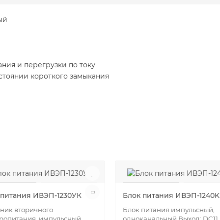
ый
ания и перегрузки по току
стоянии короткого замыкания
 питания ИВЭП-1230УК
Блок питания ИВЭП-1240K
ник вторичного
Блок питания импульсный,
ропитания, импульсный
одноканальный Выход: DC11.