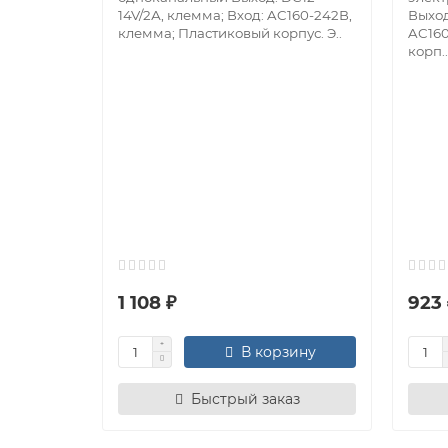
14V/2А, клемма; Вход: AC160-242В,
Выход
клемма; Пластиковый корпус. Э..
AC160
корп..
1 108 ₽
923 
В корзину
Быстрый заказ