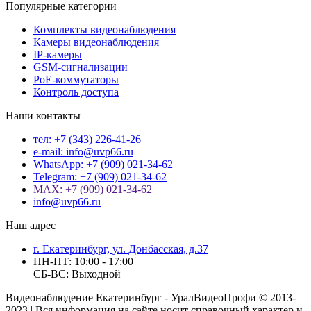
Популярные категории
Комплекты видеонаблюдения
Камеры видеонаблюдения
IP-камеры
GSM-сигнализации
PoE-коммутаторы
Контроль доступа
Наши контакты
тел: +7 (343) 226-41-26
e-mail: info@uvp66.ru
WhatsApp: +7 (909) 021-34-62
Telegram: +7 (909) 021-34-62
MAX: +7 (909) 021-34-62
info@uvp66.ru
Наш адрес
г. Екатеринбург, ул. Донбасская, д.37
ПН-ПТ: 10:00 - 17:00
СБ-ВС: Выходной
Видеонаблюдение Екатеринбург - УралВидеоПрофи © 2013-
2023 | Вся информация на сайте носит справочный характер и