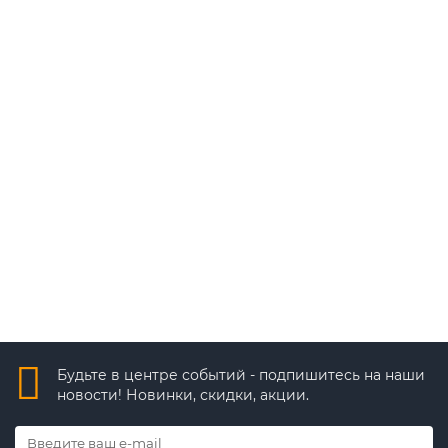
Для улицы на 16 камер 5.0MP(2560x1944)
46 607 ₽
84 551 ₽
В корзину
Быстрый заказ
Будьте в центре событий - подпишитесь на наши
новости! Новинки, скидки, акции.