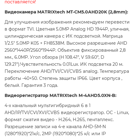
поставляется!
Видеокамера MATRIXtech MT-CM5.0AHD20K (2,8mm):
Для улучшения изображения рекомендуем перевести
в формат TVI. Цветная 5.0MP Analog HD 1944P, уличная,
цилиндрическая камера с ИК подсветкой. Матрица
1/2.5" 5.0MP K05 + FH8538M. Высокое разрешение AHD
2560*1440P/2560*1944P. Объектив фиксированный 2,8
мм., 6.0MP. Угол обзора (H 108.41°, V 59.60°, D
129.21°).Чувствительность 0.01Lux. ИК подсветка 20 м.
Переключение AHD/TVI/CVI/CVBS analog. Температура
работы -40+50. Cтепень защиты IP66. Цвет корпуса ,
белый. Гарантия 3 года.
Видеорегистратор MATRIXtech M-4AHD5.0XN-B:
4-х канальный мультигибридный 6 в 1
AHD/IP/TVI/CVI/XVI/CVBS видеорегистратор. ОС - Linux,
формат сжатия видео - H.264, H.265, пентаплекс.
Разрешение записи на 4-е канала AHD-5M-N
(1280*1920)*21к/с, 2MP (1920*1080)*25 к/с или IP