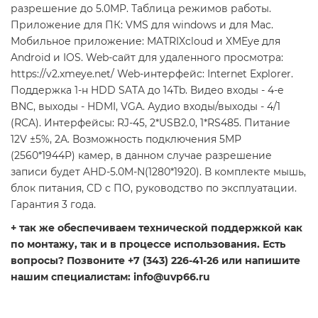
разрешение до 5.0МP. Таблица режимов работы.
Приложение для ПК: VMS для windows и для Mac.
Мобильное приложение: MATRIXcloud и XMEye для
Android и IOS. Web-сайт для удаленного просмотра:
https://v2.xmeye.net/ Web-интерфейс: Internet Explorer.
Поддержка 1-н HDD SATA до 14Tb. Видео входы - 4-е
BNC, выходы - HDMI, VGA. Аудио входы/выходы - 4/1
(RCA). Интерфейсы: RJ-45, 2*USB2.0, 1*RS485. Питание
12V ±5%, 2А. Возможность подключения 5МР
(2560*1944P) камер, в данном случае разрешение
записи будет AHD-5.0M-N(1280*1920). В комплекте мышь,
блок питания, CD с ПО, руководство по эксплуатации.
Гарантия 3 года.
+ так же обеспечиваем технической поддержкой как
по монтажу, так и в процессе использования. Есть
вопросы? Позвоните +7 (343) 226-41-26 или напишите
нашим специалистам: info@uvp66.ru