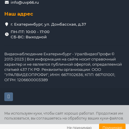
info@uvp66.ru
Наш адрес
г. Екатеринбург, ул. Донбасская, д.37
ПН-ПТ: 10:00 - 17:00
СБ-ВС: Выходной
Видеонаблюдение Екатеринбург - УралВидеоПрофи ©
2013-2023 | Вся информация на сайте носит справочный
характер и не является публичной офертой, определяемой
статьей 437 ГК РФ. Реквизиты организации: ООО
"УРАЛВИДЕОПРОФИ"; ИНН: 6671102636; КПП: 667101001;
ОГРН: 1206600003389
Мы используем куки, чтобы сайт хорошо работал. Продолжая им
пользоваться, вы соглашаетесь на обработку ваших куки‑файлов.
Не принимаю
Принимаю