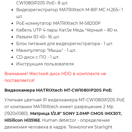
CW1080IP20S PoE– 8 шт.
Видеорегистратор MATRIXtech M-8IP MC H.265– 1
шт.
PoE-коммутатор MATRIXtech M-S8200P
Кабель UTP 4 пары Кат.5e Медь Чёрный – 80 м.
Разъем RJ-45– 16 шт.
Блок питания для видеорегистратора - 1 шт.
Манипулятор "Мышь" - 1 шт.
CD-диск с ПО - 1 шт.
Инструкция пользователя
Внимание! Жесткий диск HDD в комплекте не
поставляется!
Видеокамера MATRIXtech MT-CW1080IP20S PoE:
Уличная цветная IP видеокамера MT-CW1080IP20S PoE
от компании MATRIXtech имеет разрешение 2 Mp
(1920x1080).
Матрица 1/2.8" SONY 2.0MP CMOS IMX307,
HiSilicon Hi3516E
. Human detector - определение
движения человека в кадре. Технология Starlight