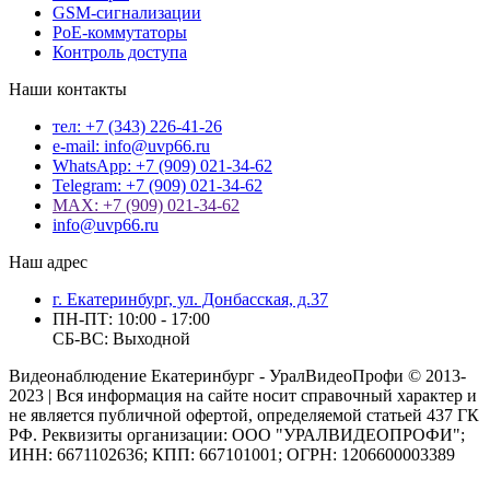
GSM-сигнализации
PoE-коммутаторы
Контроль доступа
Наши контакты
тел: +7 (343) 226-41-26
e-mail: info@uvp66.ru
WhatsApp: +7 (909) 021-34-62
Telegram: +7 (909) 021-34-62
MAX: +7 (909) 021-34-62
info@uvp66.ru
Наш адрес
г. Екатеринбург, ул. Донбасская, д.37
ПН-ПТ: 10:00 - 17:00
СБ-ВС: Выходной
Видеонаблюдение Екатеринбург - УралВидеоПрофи © 2013-
2023 | Вся информация на сайте носит справочный характер и
не является публичной офертой, определяемой статьей 437 ГК
РФ. Реквизиты организации: ООО "УРАЛВИДЕОПРОФИ";
ИНН: 6671102636; КПП: 667101001; ОГРН: 1206600003389