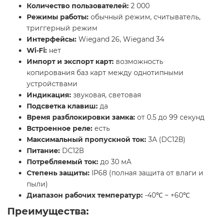
Количество пользователей:
2 000
Режимы работы:
обычный режим, считыватель,
триггерный режим
Интерфейсы:
Wiegand 26, Wiegand 34
Wi-Fi:
нет
Импорт и экспорт карт:
возможность
копирования баз карт между однотипными
устройствами
Индикация:
звуковая, световая
Подсветка клавиш:
да
Время разблокировки замка:
от 0.5 до 99 секунд
Встроенное реле:
есть
Максимальный пропускной ток:
3А (DC12В)
Питание:
DC12В
Потребляемый ток:
до 30 мА
Степень защиты:
IP68 (полная защита от влаги и
пыли)
Диапазон рабочих температур:
-40℃ ~ +60℃
Преимущества: