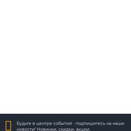
В корзину
Быстрый заказ
Inbio160
16 126 ₽
В корзину
Быстрый заказ
Будьте в центре событий - подпишитесь на наши
новости! Новинки, скидки, акции.