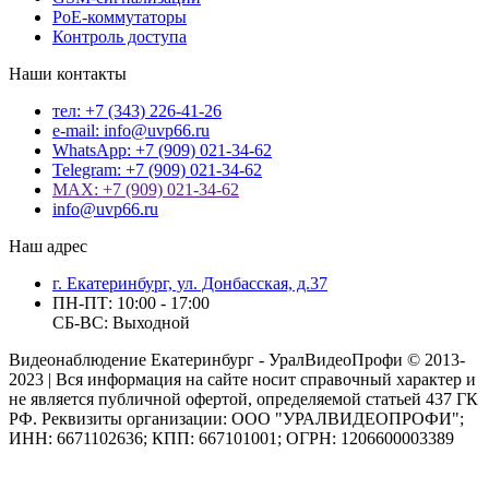
PoE-коммутаторы
Контроль доступа
Наши контакты
тел: +7 (343) 226-41-26
e-mail: info@uvp66.ru
WhatsApp: +7 (909) 021-34-62
Telegram: +7 (909) 021-34-62
MAX: +7 (909) 021-34-62
info@uvp66.ru
Наш адрес
г. Екатеринбург, ул. Донбасская, д.37
ПН-ПТ: 10:00 - 17:00
СБ-ВС: Выходной
Видеонаблюдение Екатеринбург - УралВидеоПрофи © 2013-
2023 | Вся информация на сайте носит справочный характер и
не является публичной офертой, определяемой статьей 437 ГК
РФ. Реквизиты организации: ООО "УРАЛВИДЕОПРОФИ";
ИНН: 6671102636; КПП: 667101001; ОГРН: 1206600003389