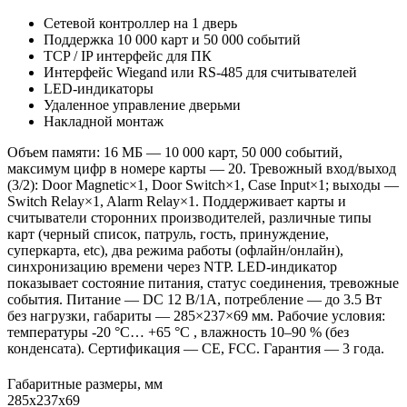
Сетевой контроллер на 1 дверь
Поддержка 10 000 карт и 50 000 событий
TCP / IP интерфейс для ПК
Интерфейс Wiegand или RS-485 для считывателей
LED-индикаторы
Удаленное управление дверьми
Накладной монтаж
Объем памяти: 16 МБ — 10 000 карт, 50 000 событий,
максимум цифр в номере карты — 20. Тревожный вход/выход
(3/2): Door Magnetic×1, Door Switch×1, Case Input×1; выходы —
Switch Relay×1, Alarm Relay×1. Поддерживает карты и
считыватели сторонних производителей, различные типы
карт (черный список, патруль, гость, принуждение,
суперкарта, etc), два режима работы (офлайн/онлайн),
синхронизацию времени через NTP. LED-индикатор
показывает состояние питания, статус соединения, тревожные
события. Питание — DC 12 В/1А, потребление — до 3.5 Вт
без нагрузки, габариты — 285×237×69 мм. Рабочие условия:
температуры -20 °C… +65 °C , влажность 10–90 % (без
конденсата). Сертификация — CE, FCC. Гарантия — 3 года.
Габаритные размеры, мм
285х237х69