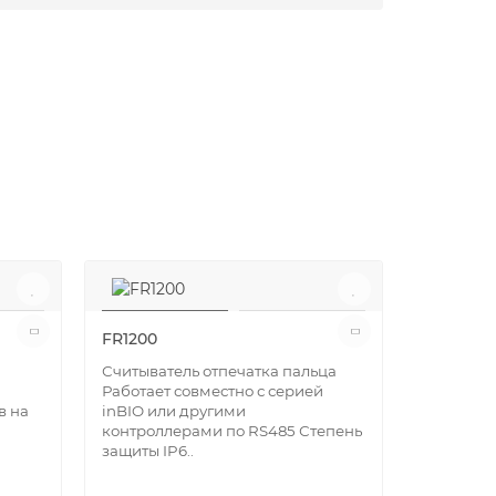
FR1200
Считыватель отпечатка пальца
Работает совместно с серией
в на
inBIO или другими
контроллерами по RS485 Степень
защиты IP6..