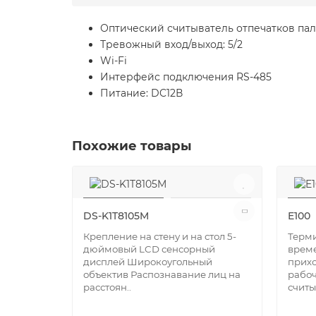
Оптический считыватель отпечатков паль
Тревожный вход/выход: 5/2
Wi-Fi
Интерфейс подключения RS-485
Питание: DC12В
Похожие товары
DS-K1T8105M
E100
Крепление на стену и на стол 5-
Терми
дюймовый LCD сенсорный
врем
дисплей Широкоугольный
прихо
объектив Распознавание лиц на
рабоч
расстоян..
считы