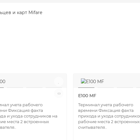
цев и карт Mifare
E100 MF
нал учета рабочего
Терминал учета рабочего
ени Фиксация факта
времени Фиксация факта
да и ухода сотрудников на
прихода и ухода сотруднико
ие места 2 встроенных
рабочие места 2 встроенных
вателя..
считывателя..