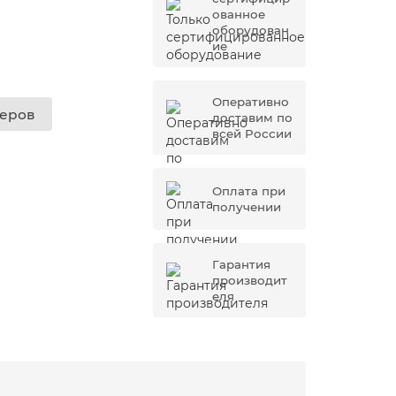
ованное
оборудован
ие
Оперативно
жеров
доставим по
всей России
Оплата при
получении
Гарантия
производит
еля