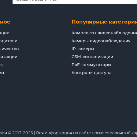
зное
Популярные категори
кции
Комплекты видеонаблюдени
одители
Камеры видеонаблюдения
ничество
IP-камеры
 и акции
GSM-сигнализации
ты
PoE-коммутаторы
ии
Контроль доступа
 © 2013-2023 | Вся информация на сайте носит справочный хар