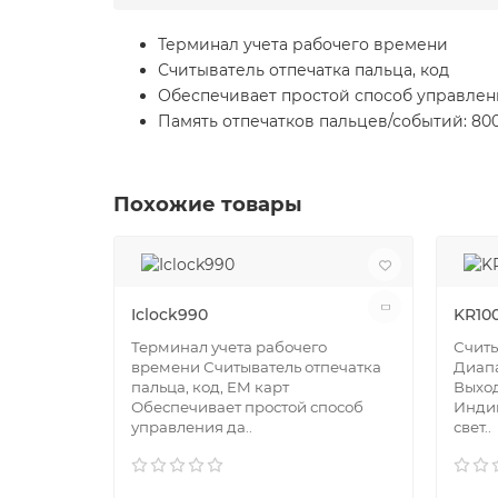
Терминал учета рабочего времени
Считыватель отпечатка пальца, код
Обеспечивает простой способ управления
Память отпечатков пальцев/событий: 80
Похожие товары
Iclock990
KR10
Терминал учета рабочего
Считы
времени Считыватель отпечатка
Диапа
пальца, код, EM карт
Выход
Обеспечивает простой способ
Индик
управления да..
свет..