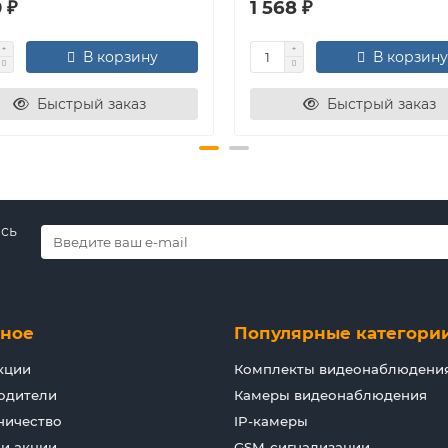
0 ₽
1 568 ₽
В корзину
В корзину
Быстрый заказ
Быстрый заказ
есь
зное
Популярные категори
кции
Комплекты видеонаблюдени
одители
Камеры видеонаблюдения
ничество
IP-камеры
 и акции
GSM-сигнализации