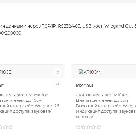
 данными через TCP/IP, RS232/485, USB-хост, Wiegand Out &
00/200000
0E
KR100M
ватель карт EM-Marine
Считыватель карт Mifare
зон чтения: до 10см
Диапазон чтения: до 5см
ной интерфейс: Wiegand 26
Выходной интерфейс: Wiega
ация доступа: звуковая/
Индикация доступа: звукова
световая..