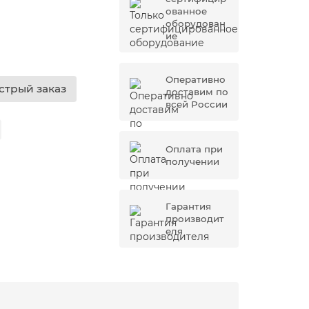
ованное
оборудован
ие
Оперативно
стрый заказ
доставим по
всей России
Оплата при
получении
Гарантия
производит
еля