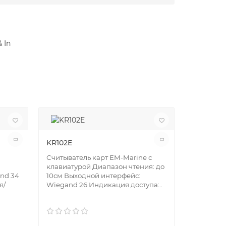
 In
KR102E
KR102M
Считыватель карт EM-Marine с
Считывате
клавиатурой Диапазон чтения: до
клавиату
nd 34
10см Выходной интерфейс:
5см Выхо
я/
Wiegand 26 Индикация доступа:..
Wiegand 
зву..