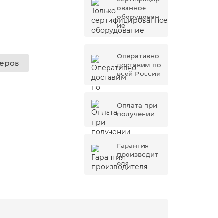
ованное
оборудован
ие
Оперативно
жеров
доставим по
всей России
Оплата при
получении
Гарантия
производит
еля