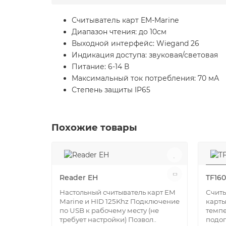
Считыватель карт EM-Marine
Диапазон чтения: до 10см
Выходной интерфейс: Wiegand 26
Индикация доступа: звуковая/световая
Питание: 6-14 В
Максимальный ток потребления: 70 мА
Степень защиты IP65
Похожие товары
Reader EH
TF16
Настольный считыватель карт EM
Считы
Marine и HID 125Khz Подключение
карты
по USB к рабочему месту (не
темпе
требует настройки) Позвол..
подо