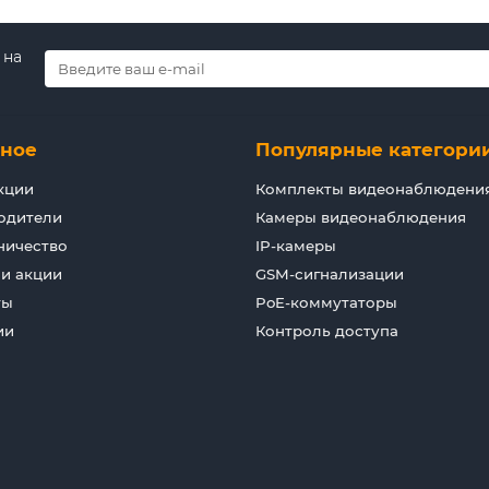
 на
зное
Популярные категори
кции
Комплекты видеонаблюдени
одители
Камеры видеонаблюдения
ничество
IP-камеры
 и акции
GSM-сигнализации
ты
PoE-коммутаторы
ии
Контроль доступа