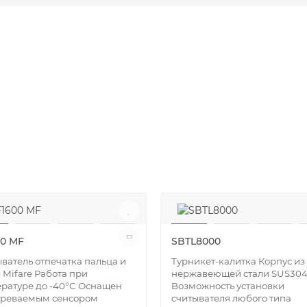
00 MF
SBTL8000
ватель отпечатка пальца и
Турникет-калитка Корпус из
 Mifare Работа при
нержавеющей стали SUS30
ратуре до -40°C Оснащен
Возможность установки
греваемым сенсором
считывателя любого типа