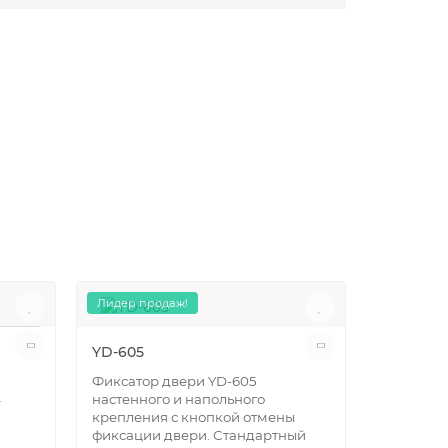
Лидер продаж!
Лидер пр
YD-605
Фиксатор двери YD-605
4
настенного и напольного
крепления с кнопкой отмены
фиксации двери. Стандартный