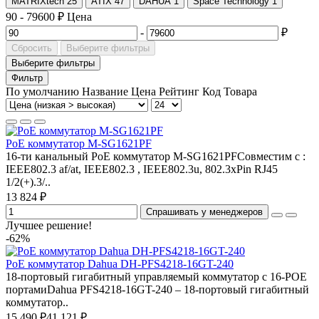
MATRIXtech
25
ATIX
47
DAHUA
1
Space Technology
1
90
-
79600
₽
Цена
-
₽
Сбросить
Выберите фильтры
Выберите фильтры
Фильтр
По умолчанию
Название
Цена
Рейтинг
Код Товара
PoE коммутатор M-SG1621PF
16-ти канальный PoE коммутатор M-SG1621PFСовместим с :
IEEE802.3 af/at, IEEE802.3 , IEEE802.3u, 802.3xPin RJ45
1/2(+).3/..
13 824 ₽
Спрашивать у менеджеров
Лучшее решение!
-62%
PoE коммутатор Dahua DH-PFS4218-16GT-240
18-портовый гигабитный управляемый коммутатор с 16-РОЕ
портамиDahua PFS4218-16GT-240 – 18-портовый гигабитный
коммутатор..
15 490 ₽
41 121 ₽