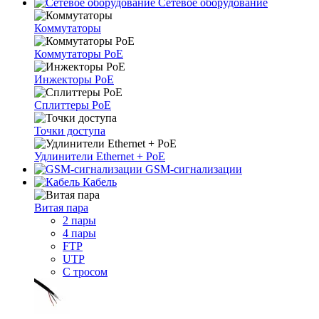
Сетевое оборудование
Коммутаторы
Коммутаторы PoE
Инжекторы PoE
Сплиттеры PoE
Точки доступа
Удлинители Ethernet + PoE
GSM-сигнализации
Кабель
Витая пара
2 пары
4 пары
FTP
UTP
С тросом