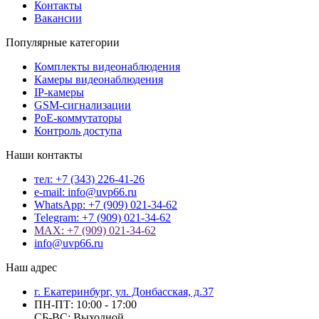
Контакты
Вакансии
Популярные категории
Комплекты видеонаблюдения
Камеры видеонаблюдения
IP-камеры
GSM-сигнализации
PoE-коммутаторы
Контроль доступа
Наши контакты
тел: +7 (343) 226-41-26
e-mail: info@uvp66.ru
WhatsApp: +7 (909) 021-34-62
Telegram: +7 (909) 021-34-62
MAX: +7 (909) 021-34-62
info@uvp66.ru
Наш адрес
г. Екатеринбург, ул. Донбасская, д.37
ПН-ПТ: 10:00 - 17:00
СБ-ВС: Выходной