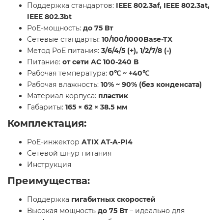
Поддержка стандартов:
IEEE 802.3af, IEEE 802.3at,
IEEE 802.3bt
PoE-мощность:
до 75 Вт
Сетевые стандарты:
10/100/1000Base-TX
Метод PoE питания:
3/6/4/5 (+), 1/2/7/8 (-)
Питание:
от сети AC 100-240 В
Рабочая температура:
0℃ ~ +40℃
Рабочая влажность:
10% ~ 90% (без конденсата)
Материал корпуса:
пластик
Габариты:
165 × 62 × 38.5 мм
Комплектация:
PoE-инжектор
ATIX AT-A-PI4
Сетевой шнур питания
Инструкция
Преимущества:
Поддержка
гигaбитных скоростей
Высокая мощность
до 75 Вт
– идеально для