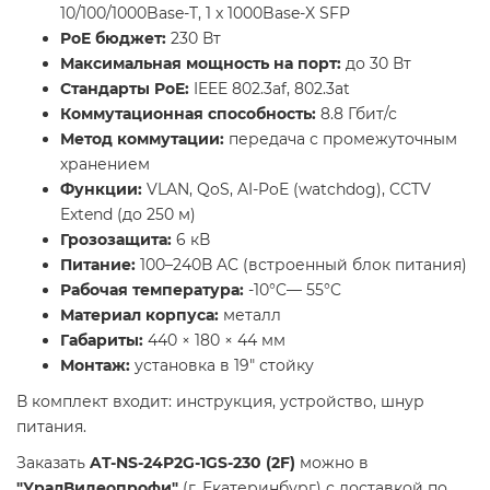
10/100/1000Base-T, 1 x 1000Base-X SFP
PoE бюджет:
230 Вт
Максимальная мощность на порт:
до 30 Вт
Стандарты PoE:
IEEE 802.3af, 802.3at
Коммутационная способность:
8.8 Гбит/с
Метод коммутации:
передача с промежуточным
хранением
Функции:
VLAN, QoS, AI-PoE (watchdog), CCTV
Extend (до 250 м)
Грозозащита:
6 кВ
Питание:
100–240В AC (встроенный блок питания)
Рабочая температура:
-10°C— 55°C
Материал корпуса:
металл
Габариты:
440 × 180 × 44 мм
Монтаж:
установка в 19" стойку
В комплект входит: инструкция, устройство, шнур
питания.
Заказать
AT-NS-24P2G-1GS-230 (2F)
можно в
"УралВидеопрофи"
(г. Екатеринбург) с доставкой по