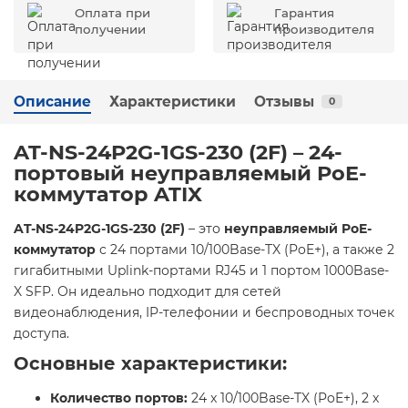
Оплата при
Гарантия
получении
производителя
Описание
Характеристики
Отзывы
0
AT-NS-24P2G-1GS-230 (2F) – 24-
портовый неуправляемый PoE-
коммутатор ATIX
AT-NS-24P2G-1GS-230 (2F)
– это
неуправляемый PoE-
коммутатор
с 24 портами 10/100Base-TX (PoE+), а также 2
гигабитными Uplink-портами RJ45 и 1 портом 1000Base-
X SFP. Он идеально подходит для сетей
видеонаблюдения, IP-телефонии и беспроводных точек
доступа.
Основные характеристики:
Количество портов:
24 x 10/100Base-TX (PoE+), 2 x