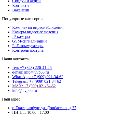
Скидки и акции
Контакты
Вакансии
Популярные категории
Комплекты видеонаблюдения
Камеры видеонаблюдения
IP-камеры
GSM-сигнализации
PoE-коммутаторы
Контроль доступа
Наши контакты
тел: +7 (343) 226-41-26
e-mail: info@uvp66.ru
WhatsApp: +7 (909) 021-34-62
Telegram: +7 (909) 021-34-62
MAX: +7 (909) 021-34-62
info@uvp66.ru
Наш адрес
г. Екатеринбург, ул. Донбасская, д.37
ПН-ПТ: 10:00 - 17:00