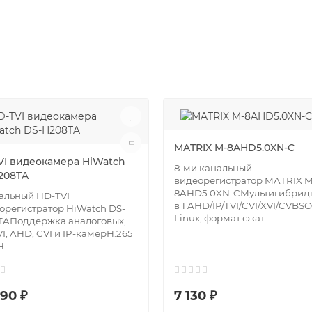
MATRIX M-8AHD5.0XN-C
VI видеокамера HiWatch
8-ми канальный
208TA
видеорегистратор MATRIX M
8AHD5.0XN-CМультигибрид
альный HD-TVI
в 1 AHD/IP/TVI/CVI/XVI/CVBSО
орегистратор HiWatch DS-
Linux, формат сжат..
TAПоддержка аналоговых,
I, AHD, CVI и IP-камерH.265
..
90 ₽
7 130 ₽