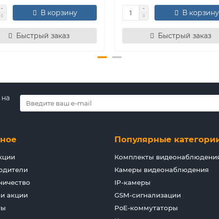
В корзину
В корзину
Быстрый заказ
Быстрый заказ
 на
зное
Популярные категори
кции
Комплекты видеонаблюдени
одители
Камеры видеонаблюдения
ничество
IP-камеры
 и акции
GSM-сигнализации
ты
PoE-коммутаторы