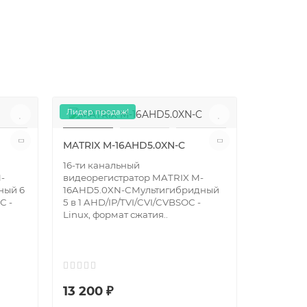
Лидер продаж!
MATRIX M-16AHD5.0XN-C
Видеоре
16-ти канальный
32AHD5.
-
видеорегистратор MATRIX M-
ный 6
16AHD5.0XN-CМультигибридный
32-х кан
С -
5 в 1 AHD/IP/TVI/CVI/CVBSОС -
видеорег
Linux, формат сжатия..
32AHD5.0
формат сж
пентапле
13 200 ₽
48 230