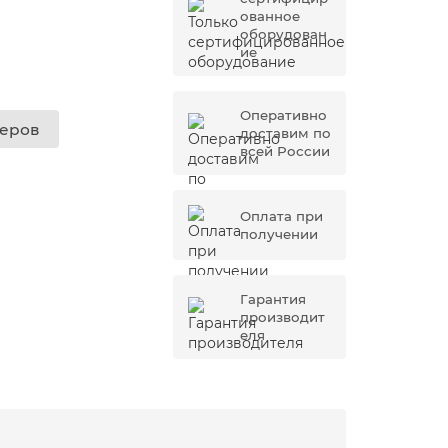
ованное
оборудован
ие
Оперативно
жеров
доставим по
всей России
Оплата при
получении
Гарантия
производит
еля