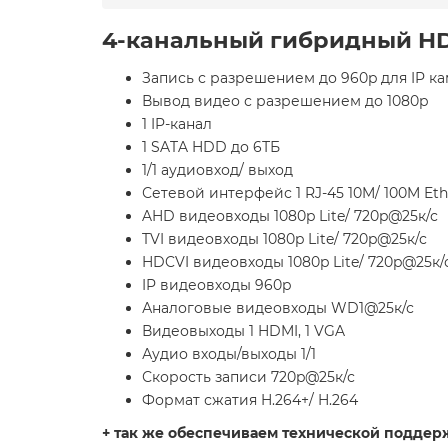
4-канальный гибридный HD
Запись с разрешением до 960p для IP ка
Вывод видео с разрешением до 1080р
1 IP-канал
1 SATA HDD до 6ТБ
1/1 аудиовход/ выход
Сетевой интерфейс 1 RJ-45 10M/ 100M Eth
AHD видеовходы 1080p Lite/ 720p@25к/с
TVI видеовходы 1080p Lite/ 720p@25к/с
HDCVI видеовходы 1080p Lite/ 720p@25к/
IP видеовходы 960p
Аналоговые видеовходы
WD1@25к/с
Видеовыходы 1 HDMI, 1 VGA
Аудио входы/выходы 1/1
Скорость записи
720p@25к/с
Формат сжатия H.264+/ H.264
+ так же обеспечиваем технической поддержк