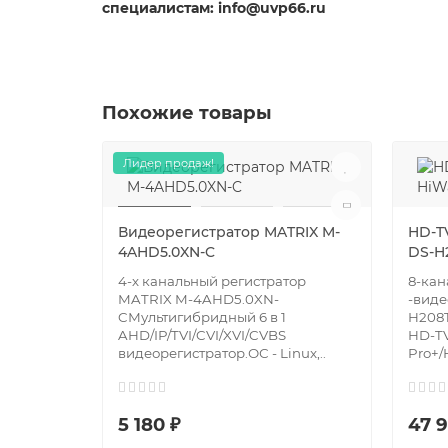
специалистам: info@uvp66.ru
Похожие товары
Лидер продаж!
Видеорегистратор MATRIX M-
HD-T
4AHD5.0XN-C
DS-H
4-х канальный регистратор
8-кан
MATRIX M-4AHD5.0XN-
-виде
CМультигибридный 6 в 1
H208
AHD/IP/TVI/CVI/XVI/CVBS
HD-TV
видеорегистратор.ОС - Linux,..
Pro+/H
5 180 ₽
47 9