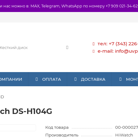
и нас можно в: MAX, Telegram, WhatsApp по номеру +7 909 021-34-62
тел: +7 (343) 226
e-mail: info@uvp
КОМПАНИИ
ОПЛАТА
ДОСТАВКА
МОН
HD
ch DS-H104G
Код товара
00-000027
Производитель
HiWatch